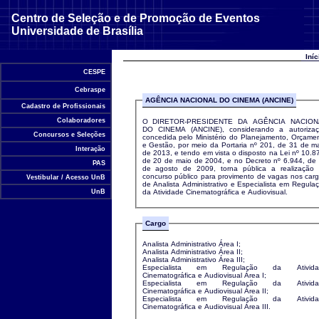
Centro de Seleção e de Promoção de Eventos
Universidade de Brasília
Iní
CESPE
Cebraspe
AGÊNCIA NACIONAL DO CINEMA (ANCINE)
Cadastro de Profissionais
Colaboradores
O DIRETOR-PRESIDENTE DA AGÊNCIA NACION
DO CINEMA (ANCINE), considerando a autoriza
Concursos e Seleções
concedida pelo Ministério do Planejamento, Orçame
e Gestão, por meio da Portaria nº 201, de 31 de m
Interação
de 2013, e tendo em vista o disposto na Lei nº 10.8
de 20 de maio de 2004, e no Decreto nº 6.944, de
PAS
de agosto de 2009, torna pública a realização
concurso público para provimento de vagas nos car
Vestibular / Acesso UnB
de Analista Administrativo e Especialista em Regula
da Atividade Cinematográfica e Audiovisual.
UnB
Cargo
Analista Administrativo Área I;
Analista Administrativo Área II;
Analista Administrativo Área III;
Especialista em Regulação da Ativida
Cinematográfica e Audiovisual Área I;
Especialista em Regulação da Ativida
Cinematográfica e Audiovisual Área II;
Especialista em Regulação da Ativida
Cinematográfica e Audiovisual Área III.