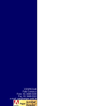
CESPE/UnB
Fale Conosco
Fone: 61 3448-0100
Fax: 61 3448-0110
e-mail
:
sac@cespe.unb.br