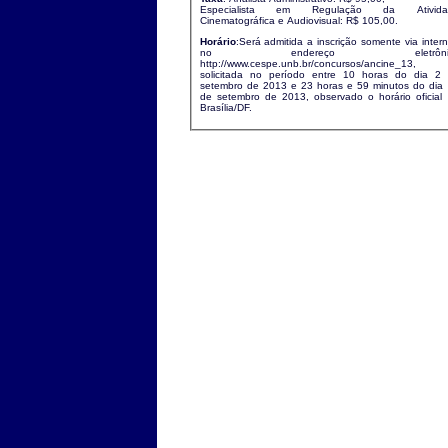
Especialista em Regulação da Ativida
Cinematográfica e Audiovisual: R$ 105,00.
Horário
:Será admitida a inscrição somente via intern
no endereço eletrônic
http://www.cespe.unb.br/concursos/ancine_13,
solicitada no período entre 10 horas do dia 2
setembro de 2013 e 23 horas e 59 minutos do dia
de setembro de 2013, observado o horário oficial
Brasília/DF.