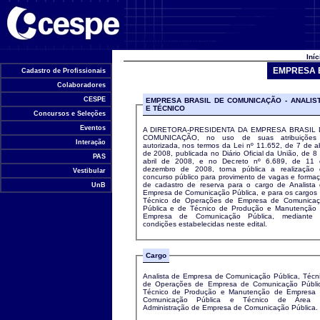
Universidade de Brasília
Iní
EMPRESA B
Cadastro de Profissionais
Colaboradores
CESPE
EMPRESA BRASIL DE COMUNICAÇÃO - ANALIS
E TÉCNICO
Concursos e Seleções
Eventos
A DIRETORA-PRESIDENTA DA EMPRESA BRASIL 
COMUNICAÇÃO, no uso de suas atribuições
Interação
autorizada, nos termos da Lei nº 11.652, de 7 de ab
de 2008, publicada no Diário Oficial da União, de 8
PAS
abril de 2008, e no Decreto nº 6.689, de 11
dezembro de 2008, torna pública a realização
Vestibular
concurso público para provimento de vagas e forma
de cadastro de reserva para o cargo de Analista
UnB
Empresa de Comunicação Pública, e para os cargos
Técnico de Operações de Empresa de Comunica
Pública e de Técnico de Produção e Manutenção
Empresa de Comunicação Pública, mediante 
condições estabelecidas neste edital.
Cargo
Analista de Empresa de Comunicação Pública, Técn
de Operações de Empresa de Comunicação Públi
Técnico de Produção e Manutenção de Empresa
Comunicação Pública e Técnico de Área 
Administração de Empresa de Comunicação Pública.