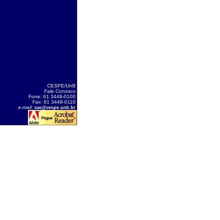
CESPE/UnB
Fale Conosco
Fone: 61 3448-0100
Fax: 61 3448-0110
e-mail
:
sac@cespe.unb.br