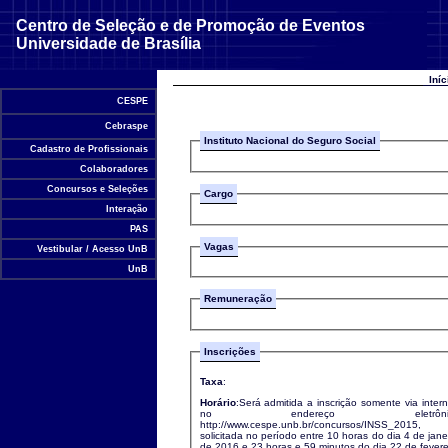
Centro de Seleção e de Promoção de Eventos
Universidade de Brasília
Iní
CESPE
Cebraspe
Instituto Nacional do Seguro Social
Cadastro de Profissionais
Colaboradores
Concursos e Seleções
Cargo
Interação
PAS
Vagas
Vestibular / Acesso UnB
UnB
Remuneração
Inscrições
Taxa
:
Horário
:Será admitida a inscrição somente via intern
no endereço eletrônic
http://www.cespe.unb.br/concursos/INSS_2015,
solicitada no período entre 10 horas do dia 4 de jane
de 2016 e 23 horas e 59 minutos do dia 22 de fevere