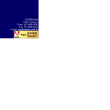
CESPE/UnB
Fale Conosco
Fone: 61 3448-0100
Fax: 61 3448-0110
e-mail
:
sac@cespe.unb.br