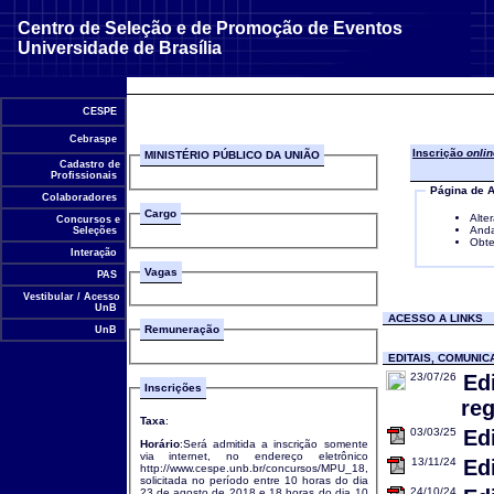
Centro de Seleção e de Promoção de Eventos
Universidade de Brasília
CESPE
Cebraspe
Inscrição
onlin
MINISTÉRIO PÚBLICO DA UNIÃO
Cadastro de
Profissionais
Página de 
Colaboradores
Cargo
Alte
Concursos e
Anda
Seleções
Obte
Interação
Vagas
PAS
Vestibular / Acesso
UnB
ACESSO A LINKS
Remuneração
UnB
EDITAIS, COMUNI
23/07/26
Ed
Inscrições
reg
Taxa
:
03/03/25
Ed
Horário
:Será admitida a inscrição somente
via internet, no endereço eletrônico
13/11/24
Ed
http://www.cespe.unb.br/concursos/MPU_18,
solicitada no período entre 10 horas do dia
24/10/24
23 de agosto de 2018 e 18 horas do dia 10