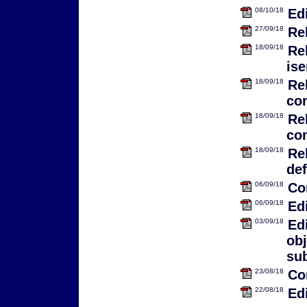
08/10/18
Ed
27/09/18
Re
18/09/18
Re
ise
18/09/18
Re
co
18/09/18
Re
co
18/09/18
Re
def
06/09/18
Co
06/09/18
Ed
03/09/18
Ed
ob
sub
23/08/18
Co
22/08/18
Edi