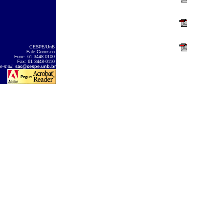
CESPE/UnB
Fale Conosco
Fone: 61 3448-0100
Fax: 61 3448-0110
e-mail
:
sac@cespe.unb.br