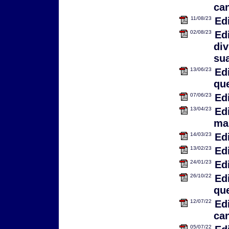
can
11/08/23
Ed
02/08/23
Ed
div
sua
13/06/23
Ed
que
07/06/23
Ed
13/04/23
Ed
ma
14/03/23
Ed
13/02/23
Ed
24/01/23
Ed
26/10/22
Ed
que
12/07/22
Ed
can
05/07/22