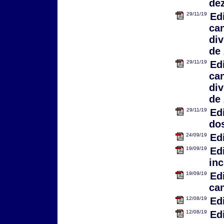
de
29/11/19
Ed
ca
div
de 
29/11/19
Ed
ca
div
de
29/11/19
Ed
dos
24/09/19
Ed
19/09/19
Ed
inc
19/09/19
Ed
can
12/08/19
Ed
12/08/19
Ed