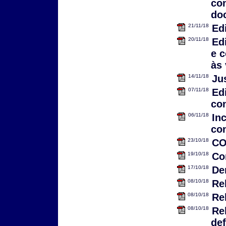
co
do
21/11/18
Edi
20/11/18
E
e c
às
14/11/18
Ju
07/11/18
Ed
co
06/11/18
In
co
23/10/18
CO
19/10/18
Co
17/10/18
De
08/10/18
Re
08/10/18
Re
08/10/18
Re
def