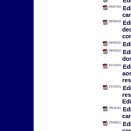
Ed
05/07/22
Ed
can
08/06/22
Ed
de
co
04/05/22
Ed
29/03/22
Ed
dos
21/12/21
Ed
ao
res
21/12/21
Ed
res
Edi
05/11/21
Ed
can
25/06/21
Ed
co