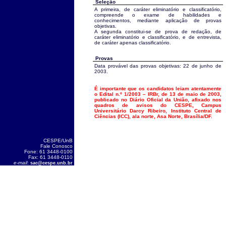
Seleção
A primeira, de caráter eliminatório e classificatório,
compreende o exame de habilidades e
conhecimentos, mediante aplicação de provas
objetivas.
A segunda constitui-se de prova de redação, de
caráter eliminatório e classificatório, e de entrevista,
de caráter apenas classificatório.
Provas
Data provável das provas objetivas: 22 de junho de
2003.
É importante que os candidatos leiam atentamente
o Edital n.º 1/2003 – IRBr, de 13 de maio de 2003,
publicado no Diário Oficial da União, afixado nos
quadros de avisos do CESPE, Campus
Universitário Darcy Ribeiro, Instituto Central de
Ciências (ICC), ala norte, Asa Norte, Brasília/DF.
CESPE/UnB
Fale Conosco
Fone: 61 3448-0100
Fax: 61 3448-0110
e-mail
:
sac@cespe.unb.br