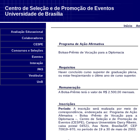
Centro de Seleção e de Promoção de Eventos
Universidade de Brasília
Início
An
Avaliação Educacional
Colaboradores
Programa de Ação Afirmativa
CESPE
Concursos e Seleções
Bolsas-Prêmio de Vocação para a Diplomacia
Eventos
Interação
Requisitos
PAS
Haver concluído curso superior de graduação plena,
ou estar freqüentando o último ano de curso superior.
Vestibular
UnB
Remuneração
A Bolsa-Prêmio terá o valor de R$ 2.500,00 mensais.
Inscrições
Período
: A inscrição será realizada por meio de
correspondência, endereçada ao: Programa de Ação
Afirmativa – Bolsa -Prêmio de Vocação para a
Diplomacia –, Centro de Seleção e de Promoção de
Eventos (CESPE), Campus Universitário Darcy Ribeiro,
caixa postal 04521, Asa Norte, Brasília/DF, CEP
70919–970, no período de 19 a 30 de maio de 2003.