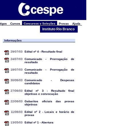
tigos
Cursos
Concursos e Seleções
Provas
Ajuda
Instituto Rio Branco
Informações
29/07/03
Edital nº 4 - Resultado final
24/07/03
Comunicado - Prorrogação de
resultado
18/07/03
Comunicado - Prorrogação de
resultado
30/06/03
Comunicado - Despesas
candidatos
27/06/03
Edital nº 3 - Resultado final
objetivas e convocação
22/06/03
Gabaritos oficiais das provas
objetivas
11/06/03
Edital nº 2 - Locais e horário de
provas
13/05/03
Edital nº 1 - Abertura