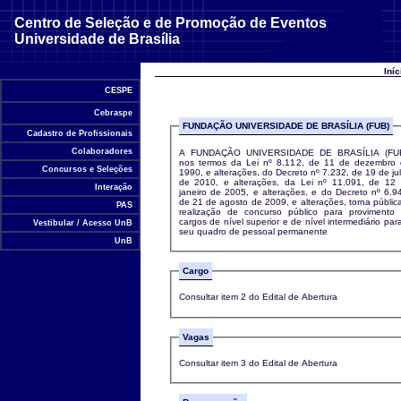
Centro de Seleção e de Promoção de Eventos
Universidade de Brasília
Iní
CESPE
Cebraspe
FUNDAÇÃO UNIVERSIDADE DE BRASÍLIA (FUB)
Cadastro de Profissionais
Colaboradores
A FUNDAÇÃO UNIVERSIDADE DE BRASÍLIA (FUB
nos termos da Lei nº 8.112, de 11 de dezembro
Concursos e Seleções
1990, e alterações, do Decreto nº 7.232, de 19 de ju
de 2010, e alterações, da Lei nº 11.091, de 12
Interação
janeiro de 2005, e alterações, e do Decreto nº 6.9
de 21 de agosto de 2009, e alterações, torna públic
PAS
realização de concurso público para provimento
cargos de nível superior e de nível intermediário par
Vestibular / Acesso UnB
seu quadro de pessoal permanente
UnB
Cargo
Consultar item 2 do Edital de Abertura
Vagas
Consultar item 3 do Edital de Abertura