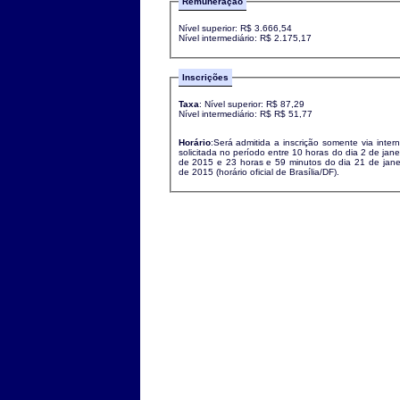
Remuneração
Nível superior: R$ 3.666,54
Nível intermediário: R$ 2.175,17
Inscrições
Taxa
: Nível superior: R$ 87,29
Nível intermediário: R$ R$ 51,77
Horário
:Será admitida a inscrição somente via intern
solicitada no período entre 10 horas do dia 2 de jane
de 2015 e 23 horas e 59 minutos do dia 21 de jane
de 2015 (horário oficial de Brasília/DF).