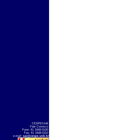
CESPE/UnB
Fale Conosco
Fone: 61 3448-0100
Fax: 61 3448-0110
e-mail
:
sac@cespe.unb.br