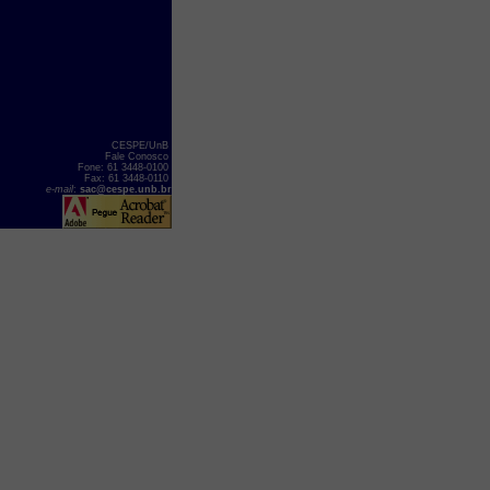
CESPE/UnB
Fale Conosco
Fone: 61 3448-0100
Fax: 61 3448-0110
e-mail
:
sac@cespe.unb.br