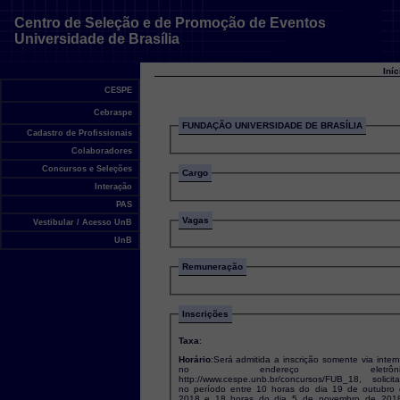
Centro de Seleção e de Promoção de Eventos
Universidade de Brasília
Iní
CESPE
Cebraspe
FUNDAÇÃO UNIVERSIDADE DE BRASÍLIA
Cadastro de Profissionais
Colaboradores
Concursos e Seleções
Cargo
Interação
PAS
Vagas
Vestibular / Acesso UnB
UnB
Remuneração
Inscrições
Taxa
:
Horário
:Será admitida a inscrição somente via intern
no endereço eletrônic
http://www.cespe.unb.br/concursos/FUB_18, solicitada
no período entre 10 horas do dia 19 de outubro
2018 e 18 horas do dia 5 de novembro de 2018 ,