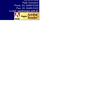
Fale Conosco
Fone: 61 3448-0100
Fax: 61 3448-0110
e-mail
:
sac@cespe.unb.br