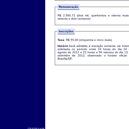
Remuneração
R$ 2.580,72 (dois mil, quinhentos e oitenta reai
setenta e dois centavos)
Inscrições
Taxa
: R$ 55,00 (cinquenta e cinco reais).
Horário
:Será admitida a inscrição somente via Inter
solicitada no período entre 10 horas do dia 24
agosto de 2012 e 23 horas e 59 minutos do dia 13
setembro de 2012, observado o horário oficial
Brasília/DF.
CESPE/UnB