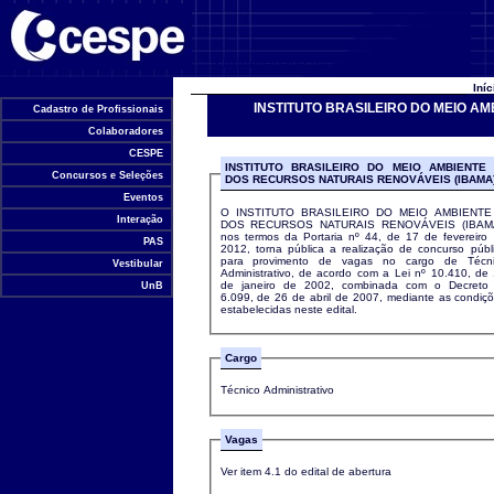
Universidade de Brasília
Iní
INSTITUTO BRASILEIRO DO MEIO A
Cadastro de Profissionais
Colaboradores
CESPE
INSTITUTO BRASILEIRO DO MEIO AMBIENTE
Concursos e Seleções
DOS RECURSOS NATURAIS RENOVÁVEIS (IBAMA
Eventos
O INSTITUTO BRASILEIRO DO MEIO AMBIENTE
Interação
DOS RECURSOS NATURAIS RENOVÁVEIS (IBAMA
nos termos da Portaria nº 44, de 17 de fevereiro
PAS
2012, torna pública a realização de concurso públ
para provimento de vagas no cargo de Técni
Vestibular
Administrativo, de acordo com a Lei nº 10.410, de
de janeiro de 2002, combinada com o Decreto
UnB
6.099, de 26 de abril de 2007, mediante as condiç
estabelecidas neste edital.
Cargo
Técnico Administrativo
Vagas
Ver item 4.1 do edital de abertura