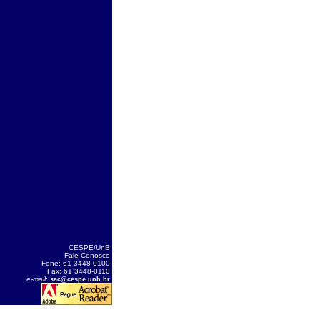
CESPE/UnB
Fale Conosco
Fone: 61 3448-0100
Fax: 61 3448-0110
e-mail
:
sac@cespe.unb.br