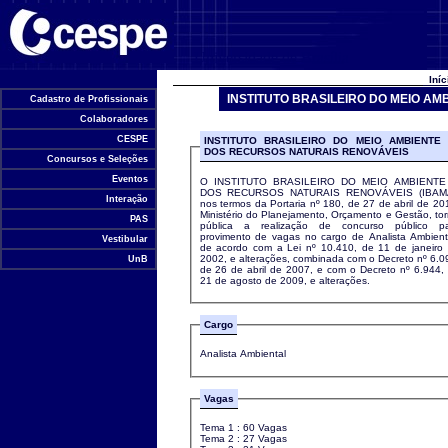
Universidade de Brasília
Iní
INSTITUTO BRASILEIRO DO MEIO A
Cadastro de Profissionais
Colaboradores
CESPE
INSTITUTO BRASILEIRO DO MEIO AMBIENTE
DOS RECURSOS NATURAIS RENOVÁVEIS
Concursos e Seleções
Eventos
O INSTITUTO BRASILEIRO DO MEIO AMBIENTE
DOS RECURSOS NATURAIS RENOVÁVEIS (IBAMA
Interação
nos termos da Portaria nº 180, de 27 de abril de 20
Ministério do Planejamento, Orçamento e Gestão, to
PAS
pública a realização de concurso público pa
provimento de vagas no cargo de Analista Ambient
Vestibular
de acordo com a Lei nº 10.410, de 11 de janeiro
2002, e alterações, combinada com o Decreto nº 6.0
UnB
de 26 de abril de 2007, e com o Decreto nº 6.944,
21 de agosto de 2009, e alterações.
Cargo
Analista Ambiental
Vagas
Tema 1 : 60 Vagas
Tema 2 : 27 Vagas