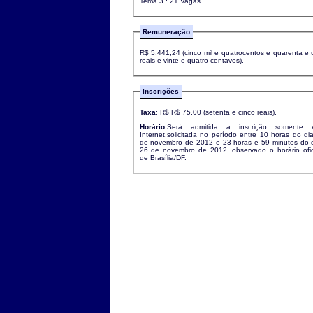
Tema 3 : 21 Vagas
Remuneração
R$ 5.441,24 (cinco mil e quatrocentos e quarenta e
reais e vinte e quatro centavos).
Inscrições
Taxa
: R$ R$ 75,00 (setenta e cinco reais).
Horário
:Será admitida a inscrição somente v
Internet,solicitada no período entre 10 horas do di
de novembro de 2012 e 23 horas e 59 minutos do 
26 de novembro de 2012, observado o horário ofic
de Brasília/DF.