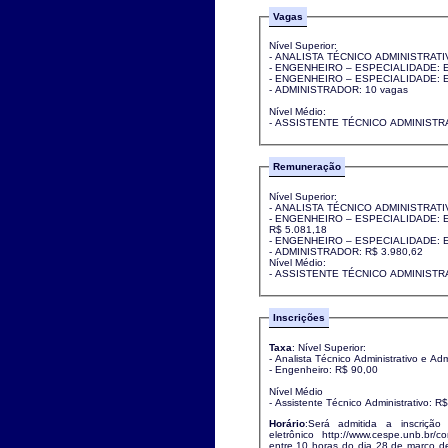
Vagas
Nível Superior:
- ANALISTA TÉCNICO ADMINISTRATIV
- ENGENHEIRO – ESPECIALIDADE: 
- ENGENHEIRO – ESPECIALIDADE: E
- ADMINISTRADOR: 10 vagas
Nível Médio:
- ASSISTENTE TÉCNICO ADMINISTRA
Remuneração
Nível Superior:
- ANALISTA TÉCNICO ADMINISTRATIV
- ENGENHEIRO – ESPECIALIDADE:
R$ 5.081,18
- ENGENHEIRO – ESPECIALIDADE: E
- ADMINISTRADOR: R$ 3.980,62
Nível Médio:
- ASSISTENTE TÉCNICO ADMINISTRA
Inscrições
Taxa
: Nível Superior:
- Analista Técnico Administrativo e Ad
- Engenheiro: R$ 90,00
Nível Médio
- Assistente Técnico Administrativo: R
Horário
:Será admitida a inscrição
eletrônico http://www.cespe.unb.br/
entre 10 horas do dia 28 de março d