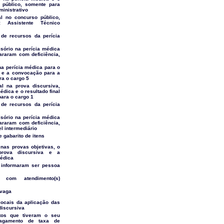
o público, somente para
ministrativo
al no concurso público,
 Assistente Técnico
 de recursos da perícia
isório na perícia médica
araram com deficiência,
 na perícia médica para o
o e a convocação para a
a o cargo 5
al na prova discursiva,
dica e o resultado final
para o cargo 1
 de recursos da perícia
isório na perícia médica
araram com deficiência,
l intermediário
e gabarito de itens
l nas provas objetivas, o
 prova discursiva e a
médica
 informaram ser pessoa
 com atendimento(s)
 vaga
 locais da aplicação das
discursiva
atos que tiveram o seu
agamento de taxa de