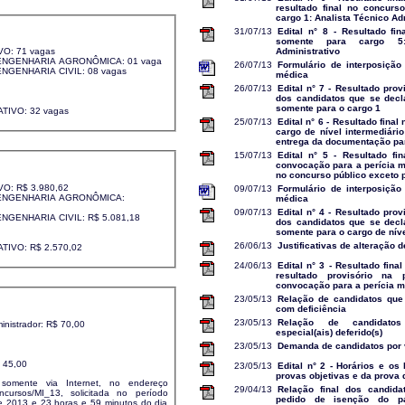
resultado final no concurs
cargo 1: Analista Técnico Ad
31/07/13
Edital n° 8 - Resultado fin
somente para cargo 5:
O: 71 vagas
Administrativo
ENGENHARIA AGRONÔMICA: 01 vaga
26/07/13
Formulário de interposição
NGENHARIA CIVIL: 08 vagas
médica
26/07/13
Edital n° 7 - Resultado prov
dos candidatos que se decl
somente para o cargo 1
TIVO: 32 vagas
25/07/13
Edital n° 6 - Resultado final
cargo de nível intermediári
entrega da documentação par
15/07/13
Edital n° 5 - Resultado fin
convocação para a perícia mé
no concurso público exceto 
O: R$ 3.980,62
09/07/13
Formulário de interposição
 ENGENHARIA AGRONÔMICA:
médica
09/07/13
Edital n° 4 - Resultado prov
NGENHARIA CIVIL: R$ 5.081,18
dos candidatos que se decl
somente para o cargo de níve
26/06/13
Justificativas de alteração d
TIVO: R$ 2.570,02
24/06/13
Edital n° 3 - Resultado fina
resultado provisório na
convocação para a perícia 
23/05/13
Relação de candidatos que
com deficiência
23/05/13
Relação de candidatos
ministrador: R$ 70,00
especial(ais) deferido(s)
23/05/13
Demanda de candidatos por
$ 45,00
23/05/13
Edital n° 2 - Horários e os
provas objetivas e da prova 
 somente via Internet, no endereço
29/04/13
Relação final dos candid
concursos/MI_13, solicitada no período
pedido de isenção do p
e 2013 e 23 horas e 59 minutos do dia