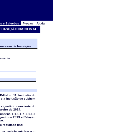
s e Seleções
Provas
Ajuda
NTEGRAÇÃO NACIONAL
rocesso de Inscrição
gamento
 Edital n. 11, inclusão do
6 e a inclusão do subitem
o signatário constante do
vereiro de 2014.
ubitens 1.1.1.1 e 2.1.1.2
 agosto de 2013 e Relação
ce.
o resultado final
al na perícia médica e o