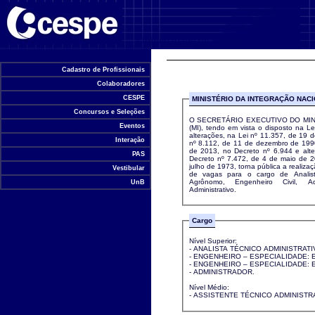
Universidade de Brasília
Cadastro de Profissionais
Colaboradores
CESPE
MINISTÉRIO DA INTEGRAÇÃO NAC
Concursos e Seleções
O SECRETÁRIO EXECUTIVO DO MIN
Eventos
(MI), tendo em vista o disposto na 
alterações, na Lei nº 11.357, de 19 
Interação
nº 8.112, de 11 de dezembro de 1990
de 2013, no Decreto nº 6.944 e alt
PAS
Decreto nº 7.472, de 4 de maio de 
julho de 1973, torna pública a realização de concurso público para provimento
Vestibular
de vagas para o cargo de Analista
Agrônomo, Engenheiro Civil, Ad
UnB
Administrativo.
Cargo
Nível Superior:
- ANALISTA TÉCNICO ADMINISTRATI
- ENGENHEIRO – ESPECIALIDADE:
- ENGENHEIRO – ESPECIALIDADE: 
- ADMINISTRADOR.
Nível Médio:
- ASSISTENTE TÉCNICO ADMINISTR