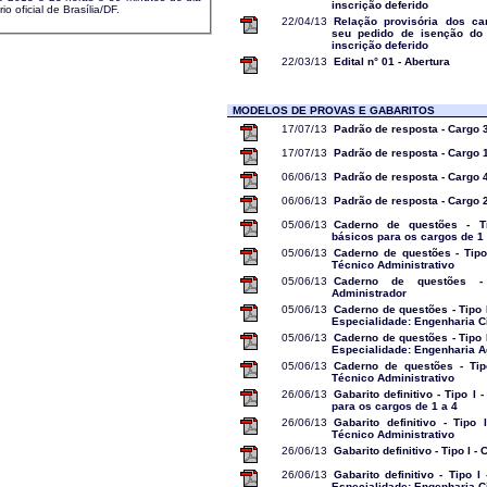
inscrição deferido
o oficial de Brasília/DF.
22/04/13
Relação provisória dos ca
seu pedido de isenção do
inscrição deferido
22/03/13
Edital n° 01 - Abertura
MODELOS DE PROVAS E GABARITOS
17/07/13
Padrão de resposta - Cargo 
17/07/13
Padrão de resposta - Cargo 
06/06/13
Padrão de resposta - Cargo 
06/06/13
Padrão de resposta - Cargo 
05/06/13
Caderno de questões - T
básicos para os cargos de 1 
05/06/13
Caderno de questões - Tipo 
Técnico Administrativo
05/06/13
Caderno de questões -
Administrador
05/06/13
Caderno de questões - Tipo I
Especialidade: Engenharia Ci
05/06/13
Caderno de questões - Tipo I
Especialidade: Engenharia 
05/06/13
Caderno de questões - Tip
Técnico Administrativo
26/06/13
Gabarito definitivo - Tipo I
para os cargos de 1 a 4
26/06/13
Gabarito definitivo - Tipo 
Técnico Administrativo
26/06/13
Gabarito definitivo - Tipo I -
26/06/13
Gabarito definitivo - Tipo I
Especialidade: Engenharia Ci