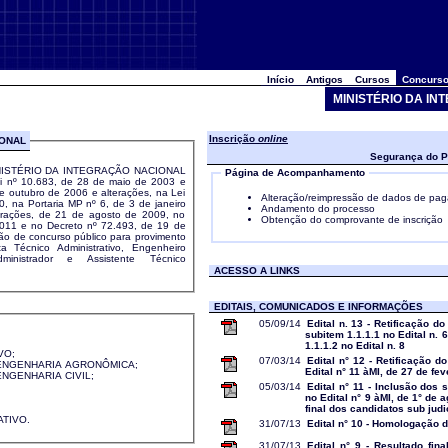
Início
Antigos
Cursos
Concurso
MINISTÉRIO DA I
Inscrição
online
IONAL
Segurança do P
ISTÉRIO DA INTEGRAÇÃO NACIONAL
Página de Acompanhamento
Lei nº 10.683, de 28 de maio de 2003 e
de outubro de 2006 e alterações, na Lei
Alteração/reimpressão de dados de pa
, na Portaria MP nº 6, de 3 de janeiro
Andamento do processo
erações, de 21 de agosto de 2009, no
Obtenção do comprovante de inscrição
2011 e no Decreto nº 72.493, de 19 de
 Técnico Administrativo, Engenheiro
ministrador e Assistente Técnico
ACESSO A LINKS
EDITAIS, COMUNICADOS E INFORMAÇÕES
05/09/14
Edital n. 13 - Retificação do
subitem 1.1.1.1 no Edital n. 
1.1.1.2 no Edital n. 8
VO;
07/03/14
Edital n° 12 - Retificação d
 ENGENHARIA AGRONÔMICA;
Edital n° 11 àMI, de 27 de fe
ENGENHARIA CIVIL;
05/03/14
Edital n° 11 - Inclusão dos s
no Edital n° 9 àMI, de 1° de
final dos candidatos sub judi
ATIVO.
31/07/13
Edital n° 10 - Homologação d
31/07/13
Edital n° 9 - Resultado fin