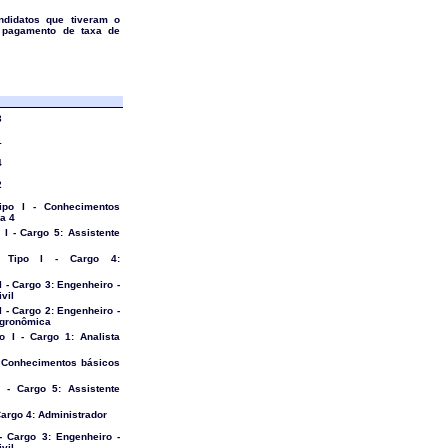
ndidatos que tiveram o
 pagamento de taxa de
3
1
4
2
ipo I - Conhecimentos
a 4
I - Cargo 5: Assistente
 Tipo I - Cargo 4:
 - Cargo 3: Engenheiro -
vil
 - Cargo 2: Engenheiro -
Agronômica
o I - Cargo 1: Analista
 - Conhecimentos básicos
I - Cargo 5: Assistente
 Cargo 4: Administrador
 - Cargo 3: Engenheiro -
vil