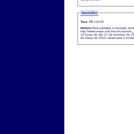
Inscrições
Taxa
: R$ 110,00
Horário
:Será admitida a inscrição som
http://www.cespe.unb.br/concursos/tc
10 horas do dia 17 de fevereiro de 
de março de 2014, observado o horário 