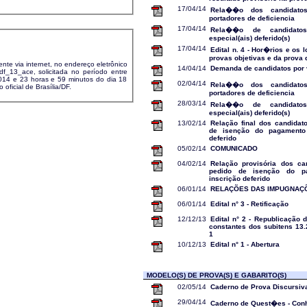
17/04/14
Rela��o dos candidato
portadores de deficiencia
17/04/14
Rela��o de candidatos
especial(ais) deferido(s)
17/04/14
Edital n. 4 - Hor�rios e os
provas objetivas e da prova 
ente via internet, no endereço eletrônico
14/04/14
Demanda de candidatos por
_df_13_ace, solicitada no período entre
2014 e 23 horas e 59 minutos do dia 18
02/04/14
Rela��o dos candidato
oficial de Brasília/DF.
portadores de deficiencia
28/03/14
Rela��o de candidatos
especial(ais) deferido(s)
13/02/14
Relação final dos candidat
de isenção do pagamento
deferido
05/02/14
COMUNICADO
04/02/14
Relação provisória dos ca
pedido de isenção do p
inscrição deferido
06/01/14
RELAÇÕES DAS IMPUGNAÇÕE
06/01/14
Edital n° 3 - Retificação
12/12/13
Edital n° 2 - Republicação 
constantes dos subitens 13.2
1
10/12/13
Edital n° 1 - Abertura
MODELO(S) DE PROVA(S) E GABARITO(S)
02/05/14
Caderno de Prova Discursiv
29/04/14
Caderno de Quest�es - Con