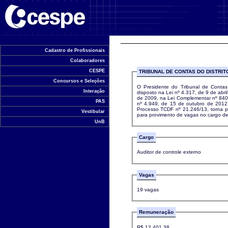
Universidade de Brasília
Cadastro de Profissionais
Colaboradores
CESPE
TRIBUNAL DE CONTAS DO DISTRIT
Concursos e Seleções
O Presidente do Tribunal de Contas 
Interação
disposto na Lei nº 4.317, de 9 de abri
de 2009, na Lei Complementar nº 840
PAS
nº 4.949, de 15 de outubro de 2012
Processo TCDF nº 21.246/13, torna pú
Vestibular
para provimento de vagas no cargo de 
UnB
Cargo
Auditor de controle externo
Vagas
19 vagas
Remuneração
R$ 12.401,38