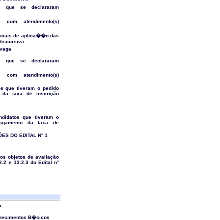
s que se declararam
 com atendimento(s)
 locais de aplica��o das
discursiva
 vaga
s que se declararam
 com atendimento(s)
os que tiveram o pedido
 da taxa de inscrição
ndidatos que tiveram o
agamento da taxa de
S DO EDITAL N° 1
dos objetos de avaliação
.2 e 13.2.3 do Edital n°
a
hecimentos B�sicos