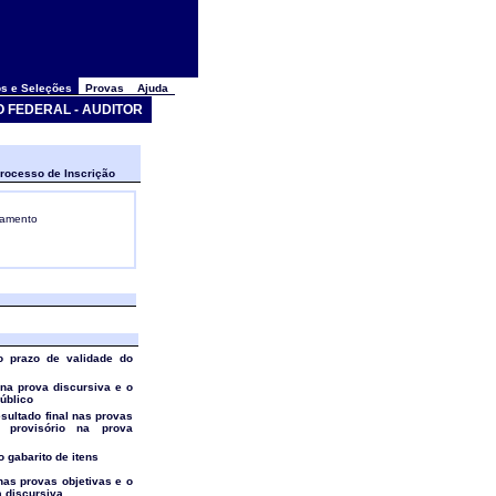
s e Seleções
Provas
Ajuda
O FEDERAL - AUDITOR
rocesso de Inscrição
gamento
do prazo de validade do
l na prova discursiva e o
público
resultado final nas provas
o provisório na prova
o gabarito de itens
 nas provas objetivas e o
a discursiva