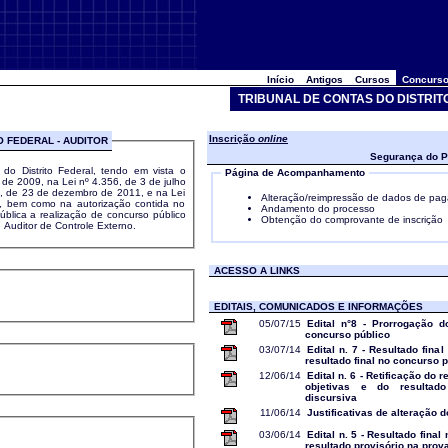
Início
Antigos
Cursos
Concurso
TRIBUNAL DE CONTAS DO DISTRIT
Inscrição
online
O FEDERAL - AUDITOR
Segurança do P
do Distrito Federal, tendo em vista o
Página de Acompanhamento
l de 2009, na Lei nº 4.356, de 3 de julho
, de 23 de dezembro de 2011, e na Lei
Alteração/reimpressão de dados de pa
, bem como na autorização contida no
Andamento do processo
blica a realização de concurso público
Obtenção do comprovante de inscrição
Auditor de Controle Externo.
ACESSO A LINKS
EDITAIS, COMUNICADOS E INFORMAÇÕES
05/07/15
Edital n°8 - Prorrogação 
concurso público
03/07/14
Edital n. 7 - Resultado fina
resultado final no concurso 
12/06/14
Edital n. 6 - Retificação do 
objetivas e do resultad
discursiva
11/06/14
Justificativas de alteração d
03/06/14
Edital n. 5 - Resultado final
resultado provisório na prov