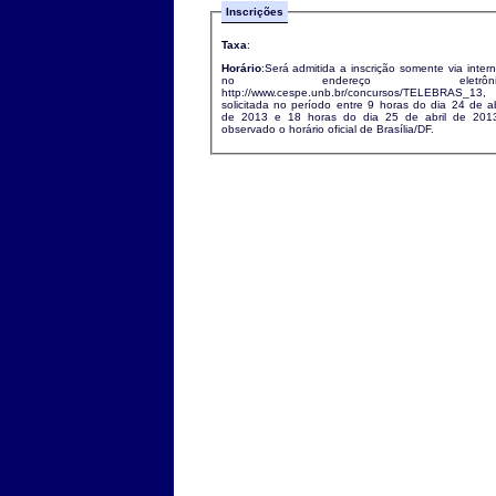
Inscrições
Taxa
:
Horário
:Será admitida a inscrição somente via intern
no endereço eletrônic
http://www.cespe.unb.br/concursos/TELEBRAS_13,
solicitada no período entre 9 horas do dia 24 de ab
de 2013 e 18 horas do dia 25 de abril de 2013 ,
observado o horário oficial de Brasília/DF.