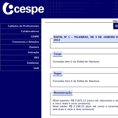
Universidade de Brasília
Iní
E
Cadastro de Profissionais
Colaboradores
CESPE
EDITAL Nº 1 – TELEBRAS, DE 3 DE JANEIRO 
2013
Concursos e Seleções
Eventos
Interação
Cargo
PAS
Consultar item 2 do Edital de Abertura
Vestibular
UnB
Vagas
Consultar item 4 do Edital de Abertura
Remuneração
Nível superior: R$ 5.825,11 (cinco mil, oitocentos e vi
e cinco reais e onze centavos);
Nível médio: R$ 2.196,22 (dois mil, cento e novent
seis reais e vinte e dois centavos).