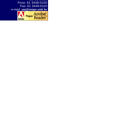
Fone: 61 3448-0100
Fax: 61 3448-0110
e-mail
:
sac@cespe.unb.br