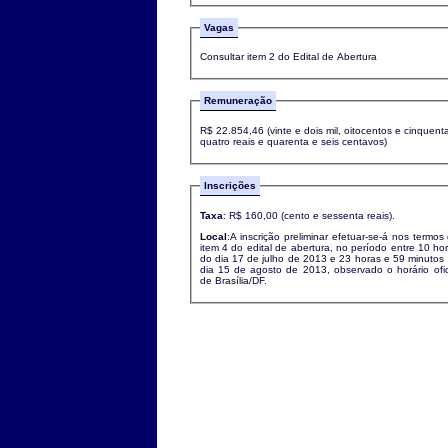
Vagas
Consultar item 2 do Edital de Abertura
Remuneração
R$ 22.854,46 (vinte e dois mil, oitocentos e cinquent
quatro reais e quarenta e seis centavos)
Inscrições
Taxa
: R$ 160,00 (cento e sessenta reais).
Local
:A inscrição preliminar efetuar-se-á nos termos
item 4 do edital de abertura, no período entre 10 ho
do dia 17 de julho de 2013 e 23 horas e 59 minutos
dia 15 de agosto de 2013, observado o horário ofic
de Brasília/DF.