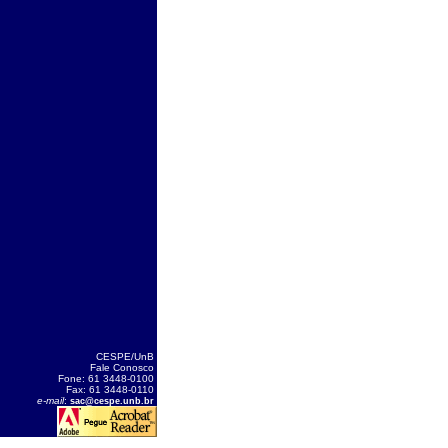
CESPE/UnB
Fale Conosco
Fone: 61 3448-0100
Fax: 61 3448-0110
e-mail
:
sac@cespe.unb.br