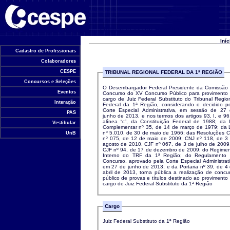
Universidade de Brasília
Iní
Cadastro de Profissionais
Colaboradores
CESPE
TRIBUNAL REGIONAL FEDERAL DA 1ª REGIÃO
Concursos e Seleções
O Desembargador Federal Presidente da Comissão
Eventos
Concurso do XV Concurso Público para provimento
cargo de Juiz Federal Substituto do Tribunal Regio
Interação
Federal da 1ª Região, considerando o decidido p
Corte Especial Administrativa, em sessão de 27
PAS
junho de 2013, e nos termos dos artigos 93, I, e 96,
alínea “c”, da Constituição Federal de 1988; da 
Vestibular
Complementar nº 35, de 14 de março de 1979; da 
nº 5.010, de 30 de maio de 1966; das Resoluções 
UnB
nº 075, de 12 de maio de 2009; CNJ nº 118, de 3
agosto de 2010, CJF nº 067, de 3 de julho de 2009
CJF nº 94, de 17 de dezembro de 2009; do Regime
Interno do TRF da 1ª Região; do Regulamento
Concurso, aprovado pela Corte Especial Administrat
em 27 de junho de 2013; e da Portaria nº 39, de 4
abril de 2013, torna pública a realização de concu
público de provas e títulos destinado ao provimento
cargo de Juiz Federal Substituto da 1ª Região
Cargo
Juiz Federal Substituto da 1ª Região