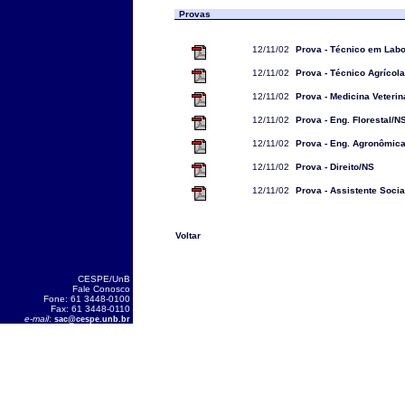
Provas
12/11/02
Prova - Técnico em Labo
12/11/02
Prova - Técnico Agrícol
12/11/02
Prova - Medicina Veterin
12/11/02
Prova - Eng. Florestal/N
12/11/02
Prova - Eng. Agronômic
12/11/02
Prova - Direito/NS
12/11/02
Prova - Assistente Socia
Voltar
CESPE/UnB
Fale Conosco
Fone: 61 3448-0100
Fax: 61 3448-0110
e-mail
:
sac@cespe.unb.br