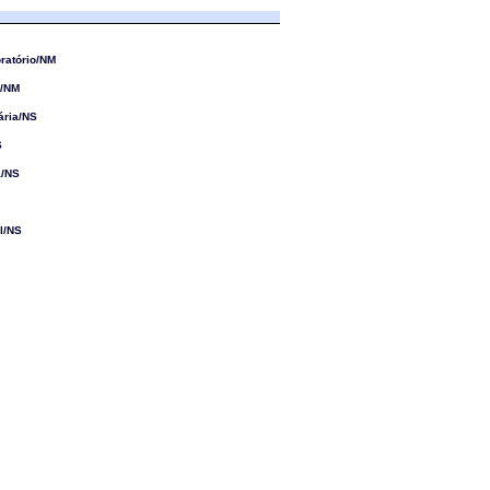
ratório/NM
a/NM
ária/NS
S
a/NS
l/NS