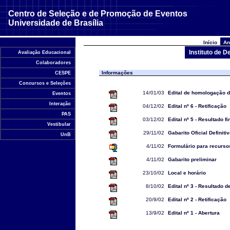
Centro de Seleção e de Promoção de Eventos
Universidade de Brasília
Início
An
Instituto de 
Avaliação Educacional
Colaboradores
Informações
CESPE
Concursos e Seleções
14/01/03
Edital de homologação 
Eventos
Interação
04/12/02
Edital nº 6 - Retificação
PAS
03/12/02
Edital nº 5 - Resultado fi
Vestibular
29/11/02
Gabarito Oficial Definiti
UnB
4/11/02
Formulário para recurso
4/11/02
Gabarito preliminar
23/10/02
Local e horário
8/10/02
Edital nº 3 - Resultado 
20/9/02
Edital nº 2 - Retificação
13/9/02
Edital nº 1 - Abertura