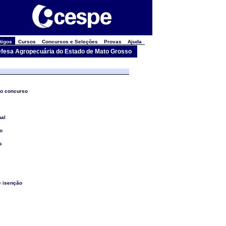
tigos
Cursos
Concursos e Seleções
Provas
Ajuda
Defesa Agropecuária do Estado de Mato Grosso
do concurso
nal
vo
s
de isenção