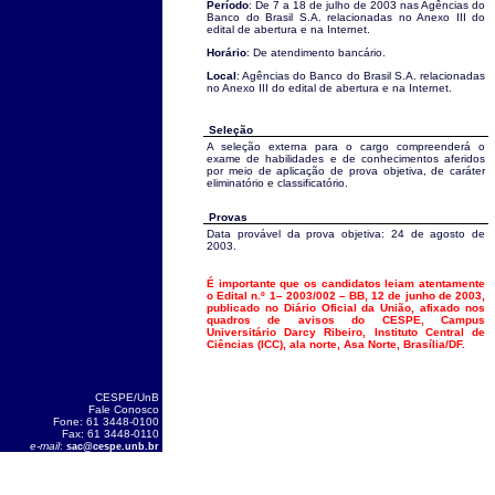
Período
: De 7 a 18 de julho de 2003 nas Agências do
Banco do Brasil S.A. relacionadas no Anexo III do
edital de abertura e na Internet.
Horário
: De atendimento bancário.
Local
: Agências do Banco do Brasil S.A. relacionadas
no Anexo III do edital de abertura e na Internet.
Seleção
A seleção externa para o cargo compreenderá o
exame de habilidades e de conhecimentos aferidos
por meio de aplicação de prova objetiva, de caráter
eliminatório e classificatório.
Provas
Data provável da prova objetiva: 24 de agosto de
2003.
É importante que os candidatos leiam atentamente
o Edital n.º 1– 2003/002 – BB, 12 de junho de 2003,
publicado no Diário Oficial da União, afixado nos
quadros de avisos do CESPE, Campus
Universitário Darcy Ribeiro, Instituto Central de
Ciências (ICC), ala norte, Asa Norte, Brasília/DF.
CESPE/UnB
Fale Conosco
Fone: 61 3448-0100
Fax: 61 3448-0110
e-mail
:
sac@cespe.unb.br