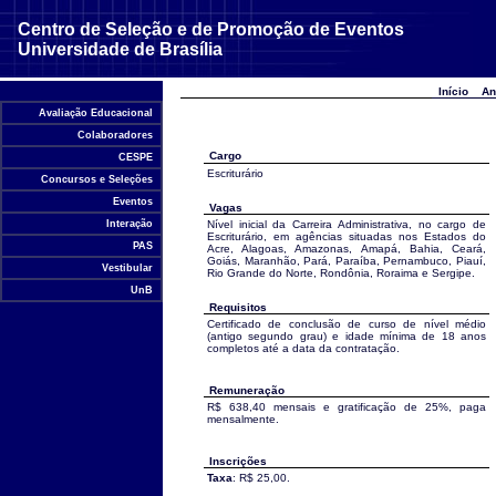
Centro de Seleção e de Promoção de Eventos
Universidade de Brasília
Início
An
Avaliação Educacional
Colaboradores
Cargo
CESPE
Escriturário
Concursos e Seleções
Eventos
Vagas
Interação
Nível inicial da Carreira Administrativa, no cargo de
Escriturário, em agências situadas nos Estados do
PAS
Acre, Alagoas, Amazonas, Amapá, Bahia, Ceará,
Goiás, Maranhão, Pará, Paraíba, Pernambuco, Piauí,
Vestibular
Rio Grande do Norte, Rondônia, Roraima e Sergipe.
UnB
Requisitos
Certificado de conclusão de curso de nível médio
(antigo segundo grau) e idade mínima de 18 anos
completos até a data da contratação.
Remuneração
R$ 638,40 mensais e gratificação de 25%, paga
mensalmente.
Inscrições
Taxa
: R$ 25,00.