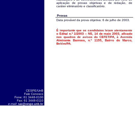
aplicação de provas objetivas e de redação, de
caráter eliminatório e classificatório.
Provas
Data provável da prova objetiva: 6 de julho de 2003.
É importante que os candidatos leiam atentamente
o Edital n.º 1/2003 – NS, 14 de maio 2003, afixado
nos quadros de avisos do CEFET/PA, à Avenida
Almirante Barroso, n.º 1155, Bairro do Marco,
Belém/PA.
CESPE/UnB
Fale Conosco
Fone: 61 3448-0100
Fax: 61 3448-0110
e-mail
:
sac@cespe.unb.br