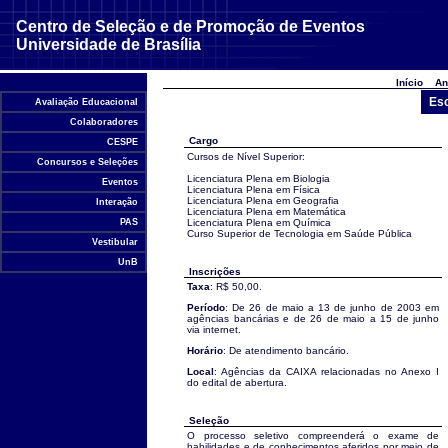
Centro de Seleção e de Promoção de Eventos
Universidade de Brasília
Início
An
Esc
Avaliação Educacional
Colaboradores
Cargo
CESPE
Cursos de Nível Superior:
Concursos e Seleções
Licenciatura Plena em Biologia
Eventos
Licenciatura Plena em Física
Licenciatura Plena em Geografia
Interação
Licenciatura Plena em Matemática
PAS
Licenciatura Plena em Química
Curso Superior de Tecnologia em Saúde Pública
Vestibular
UnB
Inscrições
Taxa
: R$ 50,00.
Período
: De 26 de maio a 13 de junho de 2003 em
agências bancárias e de 26 de maio a 15 de junho
via internet.
Horário
: De atendimento bancário.
Local
: Agências da CAIXA relacionadas no Anexo I
do edital de abertura.
Seleção
O processo seletivo compreenderá o exame de
habilidades e de conhecimentos aferidos por meio de