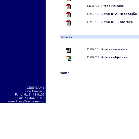
14/11/02
Press Release
11/10/02
Edital nº 2 - Retificação
11/10/02
Edital nº 1 - Abertura
Provas
11/02/03
Prova discursiva
11/02/03
Provas objetivas
Voltar
CESPE/UnB
Fale Conosco
Fone: 61 3448-0100
Fax: 61 3448-0110
e-mail
:
sac@cespe.unb.br