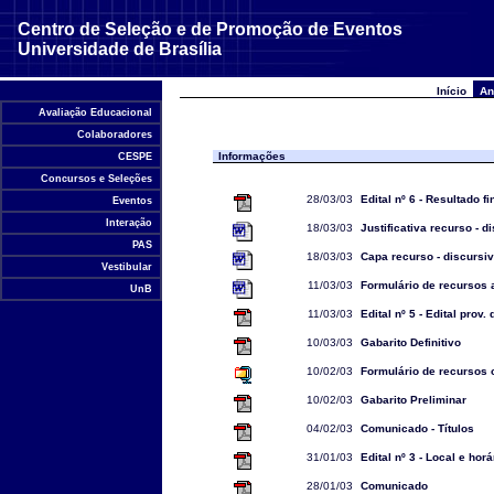
Centro de Seleção e de Promoção de Eventos
Universidade de Brasília
Início
An
Avaliação Educacional
Colaboradores
Informações
CESPE
Concursos e Seleções
28/03/03
Edital nº 6 - Resultado f
Eventos
Interação
18/03/03
Justificativa recurso - d
PAS
18/03/03
Capa recurso - discursi
Vestibular
11/03/03
Formulário de recursos a
UnB
11/03/03
Edital nº 5 - Edital prov.
10/03/03
Gabarito Definitivo
10/02/03
Formulário de recursos 
10/02/03
Gabarito Preliminar
04/02/03
Comunicado - Títulos
31/01/03
Edital nº 3 - Local e hor
28/01/03
Comunicado