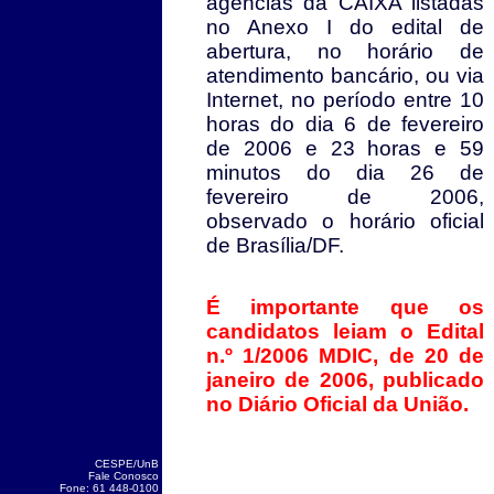
agências da CAIXA listadas
no Anexo I do edital de
abertura, no horário de
atendimento bancário, ou via
Internet, no período entre 10
horas do dia 6 de fevereiro
de 2006 e 23 horas e 59
minutos do dia 26 de
fevereiro de 2006,
observado o horário oficial
de Brasília/DF.
É importante que os
candidatos leiam o Edital
n.º 1/2006 MDIC, de 20 de
janeiro de 2006, publicado
no Diário Oficial da União.
CESPE/UnB
Fale Conosco
Fone: 61 448-0100