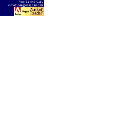
Fax: 61 448-0110
e-mail
:
sac@cespe.unb.br