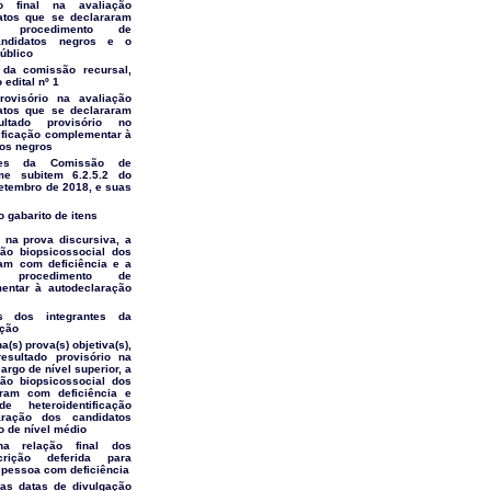
o final na avaliação
atos que se declararam
 procedimento de
candidatos negros e o
público
s da comissão recursal,
edital nº 1
rovisório na avaliação
atos que se declararam
ltado provisório no
ificação complementar à
tos negros
ntes da Comissão de
rme subitem 6.2.5.2 do
setembro de 2018, e suas
o gabarito de itens
l na prova discursiva, a
ão biopsicossocial dos
am com deficiência e a
 procedimento de
mentar à autodeclaração
s dos integrantes da
ação
na(s) prova(s) objetiva(s),
esultado provisório na
argo de nível superior, a
ão biopsicossocial dos
ram com deficiência e
 heteroidentificação
aração dos candidatos
o de nível médio
na relação final dos
rição deferida para
 pessoa com deficiência
as datas de divulgação