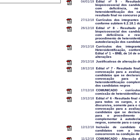
04/01/19
Edital nº 9 - Resultad
biopsicossocial dos candid
com deficiência, no
heteroidentificação dos 
resultado final no concurso 
27/12/18
Currículos dos integrante
conforme subitem 6.2.18.1 do 
26/12/18
Edital nº 8 - Resultado p
biopsicossocial dos candid
com deficiência e resu
procedimento de heteroident
autodeclaração dos candida
20/12/18
Currículos dos integra
Heteroidentificação, confo
Edital nº 1 ¬ BNB, de 14 de 
alterações
20/12/18
Justificativas de alteração d
18/12/18
Edital nº 7 - Resultado fina
convocação para a avaliaç
candidatos que se declarar
convocação para o
heteroidentificação comple
dos candidatos negros
17/12/18
COMUNICADO - currículo
comissão de heteroidentific
13/12/18
Edital nº 6 - Resultado final 
para todos os cargos, o r
discursiva, somente para o c
convocação para a avaliaç
candidatos que se declara
para o procedimento de
complementar à autodecl
negros, somente para o carg
12/12/18
Inclusão de candidato 
candidatos com a insc
concorrerem na condição de
11/12/18
COMUNICADO - Alteração d