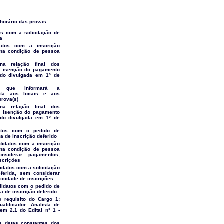
s
e horário das provas
os com a solicitação de
a
datos com a inscrição
 na condição de pessoa
na relação final dos
e isenção do pagamento
ido divulgada em 1º de
l que informará a
ulta aos locais e aos
prova(s)
na relação final dos
e isenção do pagamento
ido divulgada em 1º de
datos com o pedido de
a de inscrição deferido
didatos com a inscrição
 na condição de pessoa
nsiderar pagamentos,
nscrições
idatos com a solicitação
ferida, sem considerar
icidade de inscrições
didatos com o pedido de
a de inscrição deferido
o requisito do Cargo 1:
alificador: Analista de
em 2.1 do Edital n° 1 -
as datas constantes dos