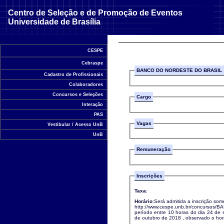
Centro de Seleção e de Promoção de Eventos
Universidade de Brasília
CESPE
Cebraspe
BANCO DO NORDESTE DO BRASIL
Cadastro de Profissionais
Colaboradores
Concursos e Seleções
Cargo
Interação
PAS
Vagas
Vestibular / Acesso UnB
UnB
Remuneração
Inscrições
Taxa
:
Horário
:Será admitida a inscrição som
http://www.cespe.unb.br/concursos/BANCO_
período entre 10 horas do dia 24 de sete
de outubro de 2018 , observado o 