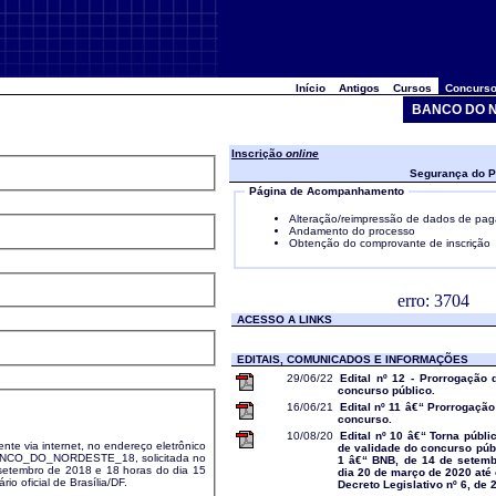
Início
Antigos
Cursos
Concurso
BANCO DO N
Inscrição
online
Segurança do P
Página de Acompanhamento
Alteração/reimpressão de dados de pa
Andamento do processo
Obtenção do comprovante de inscrição
erro: 3704
ACESSO A LINKS
EDITAIS, COMUNICADOS E INFORMAÇÕES
29/06/22
Edital nº 12 - Prorrogação 
concurso público.
16/06/21
Edital nº 11 â€“ Prorrogação
concurso.
10/08/20
Edital nº 10 â€“ Torna públ
ente via internet, no endereço eletrônico
de validade do concurso públ
DO_NORDESTE_18, solicitada no
1 â€“ BNB, de 14 de setemb
mbro de 2018 e 18 horas do dia 15
dia 20 de março de 2020 até 
horário oficial de Brasília/DF.
Decreto Legislativo nº 6, de