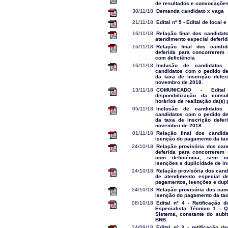
de resultados e convocaçõe
30/11/18
Demanda candidato x vaga
21/11/18
Edital nº 5 - Edital de local 
16/11/18
Relação final dos candidat
atendimento especial deferid
16/11/18
Relação final dos candi
deferida para concorrerem
com deficiência
16/11/18
Inclusão de candidatos 
candidatos com o pedido d
da taxa de inscrição defer
novembro de 2018.
13/11/18
COMUNICADO - Edita
disponibilização da cons
horários de realização da(s) 
05/11/18
Inclusão de candidatos 
candidatos com o pedido d
da taxa de inscrição defer
novembro de 2018
01/11/18
Relação final dos candi
isenção do pagamento da tax
24/10/18
Relação provisória dos can
deferida para concorrerem
com deficiência, sem co
isenções e duplicidade de i
24/10/18
Relação provisória dos cand
de atendimento especial de
pagamentos, isenções e dupl
24/10/18
Relação provisória dos can
isenção do pagamento da tax
08/10/18
Edital nº 4 - Retificação d
Especialista Técnico 1 - Qu
Sistema, constante do subit
BNB.
24/09/18
Edital nº 3 - retificação d