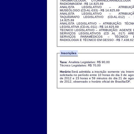
TRAUMATOLOGIA, OTORRINOLARINGOLOGIA
RADIOIMAGEM - R$ 14.825,69
ANALISTA LEGISLATIVO – ATRIBUIÇÃ
MUSEÓLOGO (CD-AL-033) - R$ 14.825,69
ANALISTA LEGISLATIVO – ATRIBUIÇÃ
TAQUÍGRAFO LEGISLATIVO (CD-AL-012) - 
14.825,69
ANALISTA LEGISLATIVO – ATRIBUIÇÃO: TÉCNI
LEGISLATIVA (CD-AL-011) - R$ 14.825,69
TECNICO LEGISLATIVO – ATRIBUIÇÃO: AGENTE 
SERVIÇOS LEGISLATIVOS (CD AL 017) ÁRE
SERVIÇOS PARAMÉDICOS – TÉCNICO 
RADIOLOGIA E TÉCNICO EM GESSO - R$ 7.438,6
Inscrições
Taxa
: Analista Legislativo: R$ 90,00
Técnico Legislativo: R$ 70,00
Horário
:Será admitida a inscrição somente via Intern
solicitada no período entre 10 horas do dia 3 de ago
de 2012 e 23 horas e 59 minutos do dia 21 de ago
de 2012, observado o horário oficial de Brasília/DF.