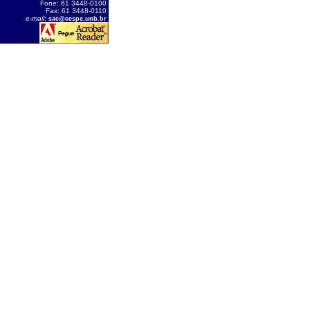
Fone: 61 3448-0100
Fax: 61 3448-0110
e-mail
:
sac@cespe.unb.br