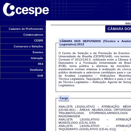
Universidade de Brasília
Iní
CÂMARA DOS D
Cadastro de Profissionais
Colaboradores
CESPE
CÂMARA DOS DEPUTADOS (Técnico e Analis
Legislativo) 2012
Concursos e Seleções
Eventos
O Centro de Seleção e de Promoção de Eventos
Universidade de Brasília (CESPE/UnB), nos termos
Interação
Contrato nº 2012/144.0, celebrado entre a Câmara 
Deputados e a Fundação Universidade de Brasí
PAS
(FUB), torna pública a abertura de inscriçõe
estabelece normas relativas à realização do concu
Vestibular
público destinado a selecionar candidatos para o ca
de Analista Legislativo – Atribuições: Museólo
UnB
Técnica Legislativa, Taquígrafo e Médico e para o ca
de Técnico Legislativo – Atribuição: Agente de Servi
Legislativos.
Cargo
ANALISTA LEGISLATIVO – ATRIBUIÇÃO: MÉDI
(CD-NS-901) – ÁREAS: NEUROLOGIA, ORTOPEDIA
TRAUMATOLOGIA, OTORRINOLARINGOLOGIA
RADIOIMAGEM
ANALISTA LEGISLATIVO – ATRIBUIÇÃ
MUSEÓLOGO (CD-AL-033)
ANALISTA LEGISLATIVO – ATRIBUIÇÃ
TAQUÍGRAFO LEGISLATIVO (CD-AL-012)