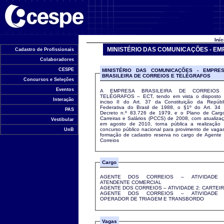
Universidade de Brasília
Iní
MINISTÉRIO DAS COMUNICAÇÕES - EM
Cadastro de Profissionais
Colaboradores
CESPE
MINISTÉRIO DAS COMUNICAÇÕES - EMPRE
BRASILEIRA DE CORREIOS E TELÉGRAFOS
Concursos e Seleções
Eventos
A EMPRESA BRASILEIRA DE CORREIOS
TELÉGRAFOS – ECT, tendo em vista o disposto
Interação
inciso II do Art. 37 da Constituição da Repúbl
Federativa do Brasil de 1988, o §1º do Art. 34
PAS
Decreto n.º 83.726 de 1979, e o Plano de Carg
Carreiras e Salários (PCCS) de 2008, com atualiza
Vestibular
em agosto de 2010, torna pública a realização
concurso público nacional para provimento de vaga
UnB
formação de cadastro reserva no cargo de Agente
Correios
Cargo
AGENTE DOS CORREIOS – ATIVIDADE 
ATENDENTE COMERCIAL
AGENTE DOS CORREIOS – ATIVIDADE 2: CARTEI
AGENTE DOS CORREIOS – ATIVIDADE 
OPERADOR DE TRIAGEM E TRANSBORDO
Vagas