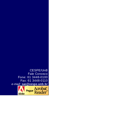
CESPE/UnB
Fale Conosco
Fone: 61 3448-0100
Fax: 61 3448-0110
e-mail
:
sac@cespe.unb.br