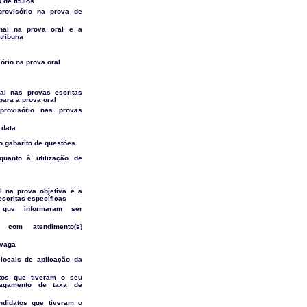
de títulos
provisório na prova de
inal na prova oral e a
tribuna
sório na prova oral
nal nas provas escritas
para a prova oral
provisório nas provas
 data
do gabarito de questões
quanto à utilização de
al na prova objetiva e a
scritas específicas
 que informaram ser
 com atendimento(s)
 vaga
 locais de aplicação da
atos que tiveram o seu
agamento de taxa de
ndidatos que tiveram o