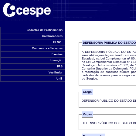
Universidade de Brasília
Cadastro de Profissionais
Colaboradores
CESPE
DEFENSORIA PÚBLICA DO ESTADO 
Concursos e Seleções
A DEFENSORIA PÚBLICA DO ESTAD
Eventos
suas atribuições legais, tendo em vist
Estadual, na Lei Complementar nº 80,
Interação
na Lei Complementar Estadual nº 18
Resolução Administrativa nº 002, de 
PAS
Conselho Superior da Defensoria Públ
a realização de concurso público p
Vestibular
cadastro de reserva para o cargo de
de Sergipe.
UnB
Cargo
DEFENSOR PÚBLICO DO ESTADO D
Vagas
DEFENSOR PÚBLICO DO ESTADO DE 