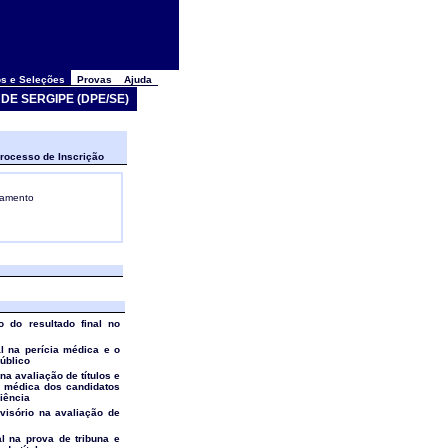
s e Seleções
Provas
Ajuda
DE SERGIPE (DPE/SE)
rocesso de Inscrição
gamento
o do resultado final no
al na perícia médica e o
público
 na avaliação de títulos e
a médica dos candidatos
iência
ovisório na avaliação de
al na prova de tribuna e