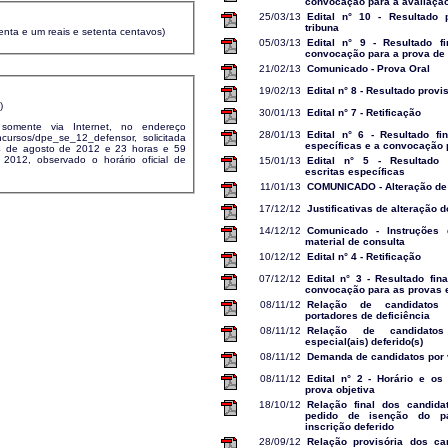
convocação para a avaliação 
25/03/13
Edital n° 10 - Resultado 
tribuna
enta e um reais e setenta centavos)
05/03/13
Edital n° 9 - Resultado f
convocação para a prova de 
21/02/13
Comunicado - Prova Oral
19/02/13
Edital n° 8 - Resultado provi
)
30/01/13
Edital n° 7 - Retificação
 somente via Internet, no endereço
28/01/13
Edital n° 6 - Resultado fi
oncursos/dpe_se_12_defensor, solicitada
específicas e a convocação 
14 de agosto de 2012 e 23 horas e 59
2012, observado o horário oficial de
15/01/13
Edital n° 5 - Resultado 
escritas específicas
11/01/13
COMUNICADO - Alteração de
17/12/12
Justificativas de alteração 
14/12/12
Comunicado - Instruções 
material de consulta
10/12/12
Edital n° 4 - Retificação
07/12/12
Edital n° 3 - Resultado fin
convocação para as provas e
08/11/12
Relação de candidatos
portadores de deficiência
08/11/12
Relação de candidatos
especial(ais) deferido(s)
08/11/12
Demanda de candidatos por
08/11/12
Edital n° 2 - Horário e os
prova objetiva
18/10/12
Relação final dos candid
pedido de isenção do p
inscrição deferido
28/09/12
Relação provisória dos ca