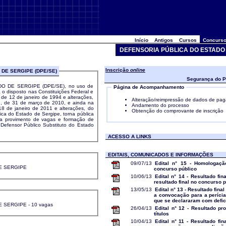
Início
Antigos
Cursos
Concurso
DEFENSORIA PÚBLICA DO ESTADO 
Inscrição
online
DE SERGIPE (DPE/SE)
Segurança do P
O DE SERGIPE (DPE/SE), no uso de
Página de Acompanhamento
a o disposto nas Constituições Federal e
 de 12 de janeiro de 1994 e alterações,
Alteração/reimpressão de dados de pa
3, de 31 de março de 2010, e ainda na
Andamento do processo
18 de janeiro de 2011 e alterações, do
Obtenção do comprovante de inscrição
ica do Estado de Sergipe, torna pública
ara provimento de vagas e formação de
 Defensor Público Substituto do Estado
ACESSO A LINKS
EDITAIS, COMUNICADOS E INFORMAÇÕES
09/07/13
Edital n° 15 - Homologaçã
E SERGIPE
concurso público
10/06/13
Edital n° 14 - Resultado fin
resultado final no concurso 
13/05/13
Edital n° 13 - Resultado final
a convocação para a períci
que se declararam com defic
SERGIPE - 10 vagas
26/04/13
Edital n° 12 - Resultado pr
títulos
10/04/13
Edital n° 11 - Resultado fin