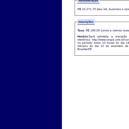
Remuneração
R$ 10.271,70 (dez mil, duzentos e set
Inscrições
Taxa
: R$ 180,00 (cento e oitenta reais
Horário
:Será admitida a inscrição
eletrônico http://www.cespe.unb.br/c
no período entre 10 horas do dia 
minutos do dia 12 de setembro de 
Brasília/DF.