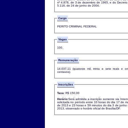
nº 4.878, de 3 de dezembro de 1965, e do Decreto
5.116, de 24 de junho de 2004.
Cargo
PERITO CRIMINAL FEDERAL
Vagas
100.
Remuneração
14.037,11 (quatorze mil, trinta e sete reais e o
centavos).
Inscrições
Taxa
: R$ 150,00
Horário
:Será admitida a inscrição somente via Intern
solicitada no período entre 10 horas do dia 17 de m
de 2013 e 23 horas e 59 minutos do dia 3 de junho
2013, observado o horário oficial de Brasília/DF.