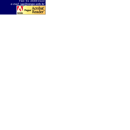
Fax: 61 3448-0110
e-mail
:
sac@cespe.unb.br