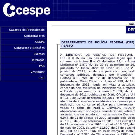
Universidade de Brasília
Iní
DEP
Cadastro de Profissionais
Colaboradores
CESPE
DEPARTAMENTO DE POLÍCIA FEDERAL (DPF)
PERITO
Concursos e Seleções
Eventos
A DIRETORA DE GESTÃO DE PESSOAL
SUBSTITUTA, no uso das atribuições legais que 
Interação
conferem os incisos II e XII do artigo 32, da Porta
Ministerial nº 2.877/MJ, de 30 de dezembro de 20
PAS
publicada no Diário Oficial da União nº 1, de 2
janeiro de 2012, e da competência para reali
Vestibular
concursos públicos, delegada por intermédio
Portaria nº 2.759, de 12 de dezembro de 201
UnB
publicada no Diário Oficial da União nº 238, de 13
dezembro de 2011, tendo em vista a autoriza
concedida pelo Ministério do Planejamento, Orçame
e Gestão, por meio da Portaria nº 559, de 9
dezembro de 2011, publicada no Diário Oficial da Un
nº 237, de 12 de dezembro de 2011, torna públic
abertura de inscrições e estabelece as normas par
realização de concurso público para provimento
vagas no cargo de PERITO CRIMINAL FEDERA
observadas as disposições constitucionais referen
ao assunto e de acordo com os termos do Decreto
6.944, de 21 de agosto de 2009, alterado pelo Decr
nº 7.308, de 22 de setembro de 2010, da Lei nº 8.1
de 11 de dezembro de 1990, da Lei nº 10.682, de
de maio de 2003, da Lei nº 11.890, de 24 de dezem
de 2008, da Lei nº 9.266, de 15 de março de 1996,
Decreto-Lei nº 2.320, de 26 de janeiro de 1987, da 