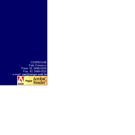
CESPE/UnB
Fale Conosco
Fone: 61 3448-0100
Fax: 61 3448-0110
e-mail
:
sac@cespe.unb.br