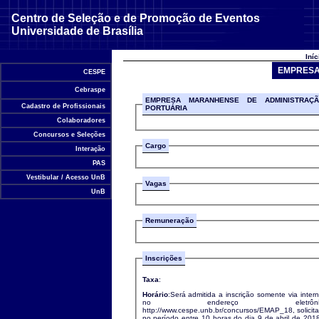
Centro de Seleção e de Promoção de Eventos
Universidade de Brasília
Iní
EMPRESA
CESPE
Cebraspe
EMPRESA MARANHENSE DE ADMINISTRAÇ
Cadastro de Profissionais
PORTUÁRIA
Colaboradores
Concursos e Seleções
Cargo
Interação
PAS
Vestibular / Acesso UnB
Vagas
UnB
Remuneração
Inscrições
Taxa
:
Horário
:Será admitida a inscrição somente via intern
no endereço eletrônic
http://www.cespe.unb.br/concursos/EMAP_18, solicitada
no período entre 10 horas do dia 9 de abril de 201