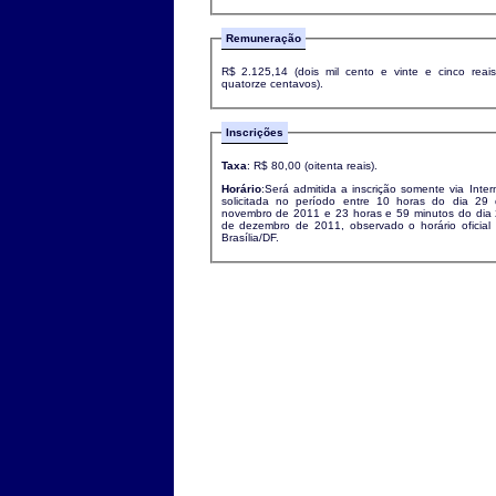
Remuneração
R$ 2.125,14 (dois mil cento e vinte e cinco reai
quatorze centavos).
Inscrições
Taxa
: R$ 80,00 (oitenta reais).
Horário
:Será admitida a inscrição somente via Inter
solicitada no período entre 10 horas do dia 29
novembro de 2011 e 23 horas e 59 minutos do dia
de dezembro de 2011, observado o horário oficial
Brasília/DF.