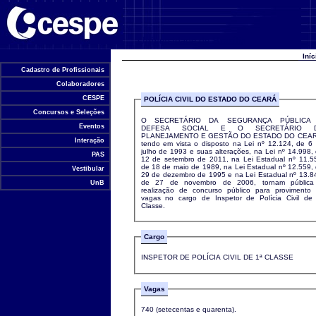
Universidade de Brasília
Iní
Cadastro de Profissionais
Colaboradores
CESPE
POLÍCIA CIVIL DO ESTADO DO CEARÁ
Concursos e Seleções
O SECRETÁRIO DA SEGURANÇA PÚBLICA
Eventos
DEFESA SOCIAL E O SECRETÁRIO 
PLANEJAMENTO E GESTÃO DO ESTADO DO CEAR
Interação
tendo em vista o disposto na Lei nº 12.124, de 6
julho de 1993 e suas alterações, na Lei nº 14.998,
PAS
12 de setembro de 2011, na Lei Estadual nº 11.5
de 18 de maio de 1989, na Lei Estadual nº 12.559,
Vestibular
29 de dezembro de 1995 e na Lei Estadual nº 13.8
de 27 de novembro de 2006, tornam pública
UnB
realização de concurso público para provimento
vagas no cargo de Inspetor de Polícia Civil de
Classe.
Cargo
INSPETOR DE POLÍCIA CIVIL DE 1ª CLASSE
Vagas
740 (setecentas e quarenta).