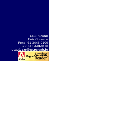
CESPE/UnB
Fale Conosco
Fone: 61 3448-0100
Fax: 61 3448-0110
e-mail
:
sac@cespe.unb.br