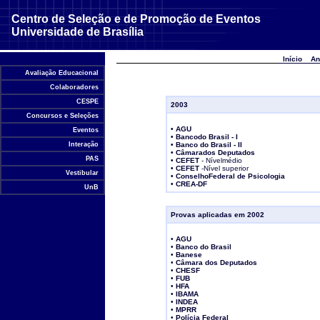
Centro de Seleção e de Promoção de Eventos
Universidade de Brasília
Início
An
Avaliação Educacional
Colaboradores
CESPE
2003
Concursos e Seleções
• AGU
Eventos
• Bancodo Brasil - I
Interação
• Banco do Brasil - II
• Câmarados Deputados
PAS
• CEFET
- Nívelmédio
• CEFET
-Nível superior
Vestibular
• ConselhoFederal de Psicologia
• CREA-DF
UnB
Provas aplicadas em 2002
•
AGU
•
Banco do Brasil
•
Banese
•
Câmara dos Deputados
•
CHESF
•
FUB
•
HFA
•
IBAMA
•
INDEA
•
MPRR
•
Polícia Federal