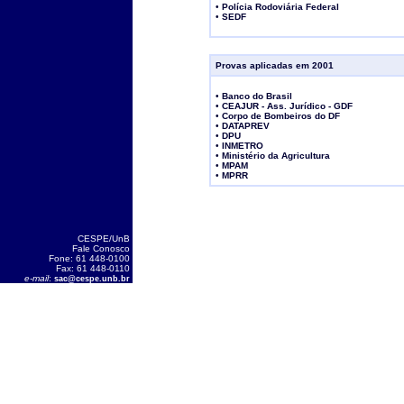
•
Polícia Rodoviária Federal
•
SEDF
Provas aplicadas em 2001
•
Banco do Brasil
•
CEAJUR - Ass. Jurídico - GDF
•
Corpo de Bombeiros do DF
•
DATAPREV
•
DPU
•
INMETRO
•
Ministério da Agricultura
•
MPAM
•
MPRR
CESPE/UnB
Fale Conosco
Fone: 61 448-0100
Fax: 61 448-0110
e-mail
:
sac@cespe.unb.br