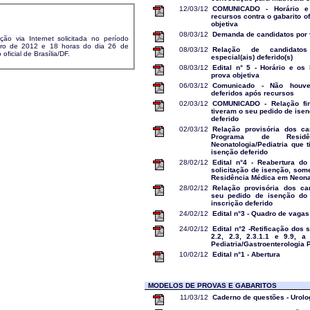
12/03/12
COMUNICADO - Horário e 
recursos contra o gabarito of
objetiva
08/03/12
Demanda de candidatos por
ção via Internet solicitada no período
eiro de 2012 e 18 horas do dia 26 de
08/03/12
Relação de candidatos
oficial de Brasília/DF.
especial(ais) deferido(s)
08/03/12
Edital n° 5 - Horário e os 
prova objetiva
06/03/12
Comunicado - Não houve
deferidos após recursos
02/03/12
COMUNICADO - Relação fin
tiveram o seu pedido de isen
deferido
02/03/12
Relação provisória dos ca
Programa de Resid
Neonatologia/Pediatria que 
isenção deferido
28/02/12
Edital n°4 - Reabertura do
solicitação de isenção, som
Residência Médica em Neonat
28/02/12
Relação provisória dos ca
seu pedido de isenção do
inscrição deferido
24/02/12
Edital n°3 - Quadro de vagas
24/02/12
Edital n°2 -Retificação dos s
2.2, 2.3, 2.3.1.1 e 9.9, 
Pediatria/Gastroenterologia 
10/02/12
Edital n°1 - Abertura
MODELOS DE PROVAS E GABARITOS
11/03/12
Caderno de questões - Urolog