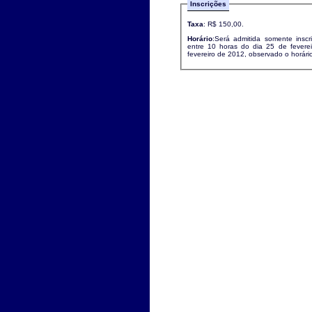
Inscrições
Taxa
: R$ 150,00.
Horário
:Será admitida somente inscri
entre 10 horas do dia 25 de fever
fevereiro de 2012, observado o horário 