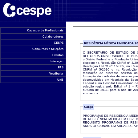
Universidade de Brasília
Cadastro de Profissionais
Colaboradores
CESPE
RESIDÊNCIA MÉDICA UNIFICADA 2
Concursos e Seleções
O SECRETÁRIO DE ESTADO DE S
Eventos
REITOR DA UNIVERSIDADE DE BRASÍL
o Distrito Federal e a Fundação Unive
Interação
disposto na Resolução CNRM nº 3/2
Resolução CNRM nº 1/2005, na Res
PAS
CNRM nº 5/2010 e na Resolução 
realização de processo seletivo u
Vestibular
formação de cadastro de reserva pa
desenvolvidos em Hospitais da Secr
UnB
Federal e no Hospital Universitário 
seleção regida pelo Edital nº 1 – 
outubro de 2011, para o ano de 20
aprovados.
Cargo
PROGRAMAS DE RESIDÊNCIA MÉDI
DE RESIDÊNCIA MÉDICA EM ESPEC
REQUISITO PROGRAMAS DE RESI
ANOS OPCIONAIS EM ÁREAS DE A