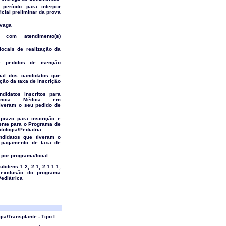
período para interpor
icial preliminar da prova
 vaga
 com atendimento(s)
locais de realização da
 pedidos de isenção
al dos candidatos que
ção da taxa de inscrição
ndidatos inscritos para
ência Médica em
tiveram o seu pedido de
 prazo para inscrição e
ente para o Programa de
ologia/Pediatria
ndidatos que tiveram o
 pagamento de taxa de
 por programa/local
ubitens 1.2, 2.1, 2.1.1.1,
a exclusão do programa
Pediátrica
ia/Transplante - Tipo I