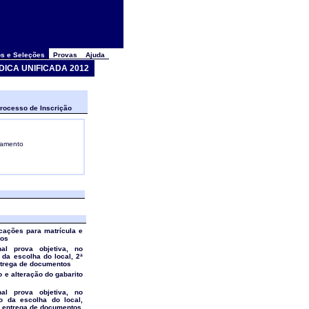
s e Seleções
Provas
Ajuda
DICA UNIFICADA 2012
rocesso de Inscrição
gamento
cações para matrícula e
tos
nal prova objetiva, no
 da escolha do local, 2ª
ntrega de documentos
 e alteração do gabarito
nal prova objetiva, no
do da escolha do local,
e entrega de documentos