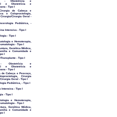
s - Obstetrícia e
etal e Obstetrícia e
na - Tipo I
Cirurgia de Cabeça e
ica e Coloproctologia,
 Cirurgia/Cirurgia Geral -
cerologia Pediátrica, -
na Intensiva - Tipo I
ogia - Tipo I
atologia e Hemoterapia,
umatologia - Tipo I
ntura, Genética Médica,
Família e Comunidade e
po I
/Transplante - Tipo I
o - Obstetrícia e
etal e Obstetrícia e
na - Tipo I
gia de Cabeça e Pescoço,
oproctologia, Cirurgia
Cirurgia Geral - Tipo I
ogia Pediátrica, - Tipo I
 Intensiva - Tipo I
ia - Tipo I
atologia e Hemoterapia,
umatologia - Tipo I
ntura, Genética Médica,
Família e Comunidade e
po I