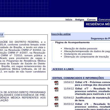
Início
Antigos
Cursos
Concurso
RESIDÊNCIA MÉ
Inscrição
online
012
Segurança do P
AÚDE DO DISTRITO FEDERAL e o
Página de Acompanhamento
IA, conforme convênio firmado entre
rsidade de Brasília, e tendo em vista o
Alteração de dados pessoais
002, na Resolução CNRM nº 8/2004, na
Alteração/reimpressão de dados de pa
olução CNRM nº 4/2007, na Resolução
Andamento do processo
CNRM nº 7/2010, tornam pública a
Obtenção do comprovante de inscrição
nificado para provimento de vagas e
ra os Programas de Residência Médica
etaria de Estado de Saúde do Distrito
de Brasília, em vagas remanescentes da
Residência Médica Unificada, de 19 de
ACESSO A LINKS
12, em razão de não haver candidatos
EDITAIS, COMUNICADOS E INFORMAÇÕES
19/04/12
Edital n°8 - Próximas convo
para a entrega dos documen
11/04/12
Edital n°7 - Resultado fi
processo seletivo, resultado
CA DE ACESSO DIRETO PROGRAMAS
chamada para matrícula e e
IALIDADES COM EXIGÊNCIA DE PRÉ-
02/04/12
Justificativas de manutenção
DÊNCIA MÉDICA REFERENTES AOS
de itens
TUAÇÃO
30/03/12
Edital n°6 - Resultado fi
processo seletivo, resulta
convocação para matrícula 