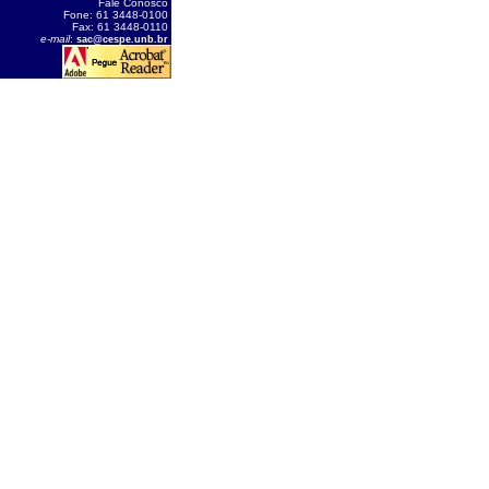
Fale Conosco
Fone: 61 3448-0100
Fax: 61 3448-0110
e-mail
:
sac@cespe.unb.br