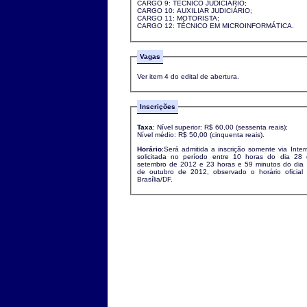
CARGO 9: TÉCNICO JUDICIÁRIO;
CARGO 10: AUXILIAR JUDICIÁRIO;
CARGO 11: MOTORISTA;
CARGO 12: TÉCNICO EM MICROINFORMÁTICA.
Vagas
Ver item 4 do edital de abertura.
Inscrições
Taxa
: Nível superior: R$ 60,00 (sessenta reais);
Nível médio: R$ 50,00 (cinquenta reais).
Horário
:Será admitida a inscrição somente via Inter
solicitada no período entre 10 horas do dia 28
setembro de 2012 e 23 horas e 59 minutos do dia
de outubro de 2012, observado o horário oficial
Brasília/DF.