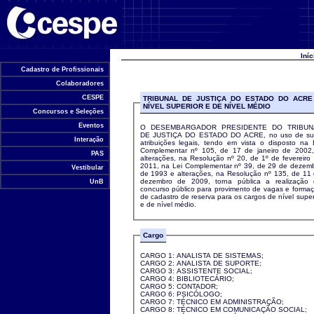
Universidade de Brasília
Iní
Cadastro de Profissionais
Colaboradores
CESPE
TRIBUNAL DE JUSTIÇA DO ESTADO DO ACRE
NÍVEL SUPERIOR E DE NÍVEL MÉDIO
Concursos e Seleções
Eventos
O DESEMBARGADOR PRESIDENTE DO TRIBUN
DE JUSTIÇA DO ESTADO DO ACRE, no uso de su
Interação
atribuições legais, tendo em vista o disposto na 
Complementar nº 105, de 17 de janeiro de 2002
PAS
alterações, na Resolução nº 20, de 1º de fevereiro
2011, na Lei Complementar nº 39, de 29 de dezem
Vestibular
de 1993 e alterações, na Resolução nº 135, de 11
dezembro de 2009, torna pública a realização
UnB
concurso público para provimento de vagas e forma
de cadastro de reserva para os cargos de nível super
e de nível médio.
Cargo
CARGO 1: ANALISTA DE SISTEMAS;
CARGO 2: ANALISTA DE SUPORTE;
CARGO 3: ASSISTENTE SOCIAL;
CARGO 4: BIBLIOTECÁRIO;
CARGO 5: CONTADOR;
CARGO 6: PSICÓLOGO;
CARGO 7: TÉCNICO EM ADMINISTRAÇÃO;
CARGO 8: TÉCNICO EM COMUNICAÇÃO SOCIAL;