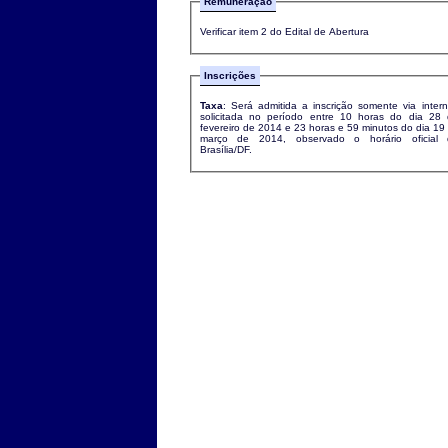
Remuneração
Verificar item 2 do Edital de Abertura
Inscrições
Taxa
: Será admitida a inscrição somente via intern
solicitada no período entre 10 horas do dia 28
fevereiro de 2014 e 23 horas e 59 minutos do dia 19
março de 2014, observado o horário oficial 
Brasília/DF.