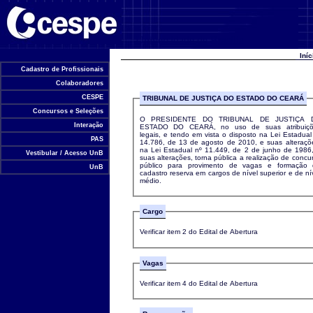
Universidade de Brasília
Iní
Cadastro de Profissionais
Colaboradores
CESPE
TRIBUNAL DE JUSTIÇA DO ESTADO DO CEARÁ
Concursos e Seleções
O PRESIDENTE DO TRIBUNAL DE JUSTIÇA 
Interação
ESTADO DO CEARÁ, no uso de suas atribuiçõ
legais, e tendo em vista o disposto na Lei Estadual
PAS
14.786, de 13 de agosto de 2010, e suas alteraçõ
na Lei Estadual nº 11.449, de 2 de junho de 1986
Vestibular / Acesso UnB
suas alterações, torna pública a realização de concu
público para provimento de vagas e formação
UnB
cadastro reserva em cargos de nível superior e de ní
médio.
Cargo
Verificar item 2 do Edital de Abertura
Vagas
Verificar item 4 do Edital de Abertura