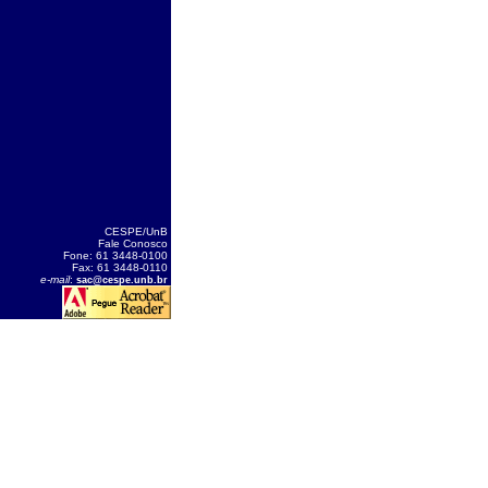
CESPE/UnB
Fale Conosco
Fone: 61 3448-0100
Fax: 61 3448-0110
e-mail
:
sac@cespe.unb.br