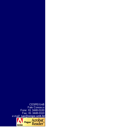
CESPE/UnB
Fale Conosco
Fone: 61 3448-0100
Fax: 61 3448-0110
e-mail
:
sac@cespe.unb.br