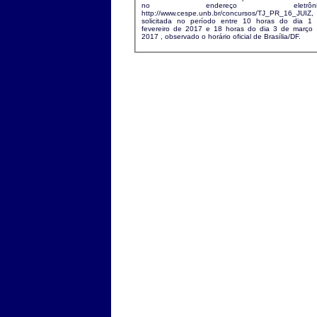
no endereço eletrônic
http://www.cespe.unb.br/concursos/TJ_PR_16_JUIZ,
solicitada no período entre 10 horas do dia 1
fevereiro de 2017 e 18 horas do dia 3 de março de
2017 , observado o horário oficial de Brasília/DF.