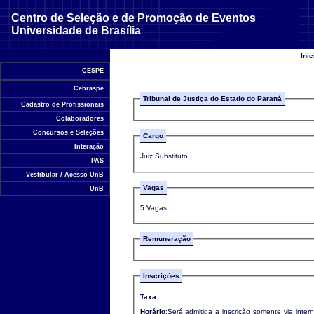
Centro de Seleção e de Promoção de Eventos
Universidade de Brasília
Iní
CESPE
Cebraspe
Tribunal de Justiça do Estado do Paraná
Cadastro de Profissionais
Colaboradores
Concursos e Seleções
Cargo
Interação
Juiz Substituto
PAS
Vestibular / Acesso UnB
Vagas
UnB
5 Vagas
Remuneração
Inscrições
Taxa
:
Horário
:Será admitida a inscrição somente via intern