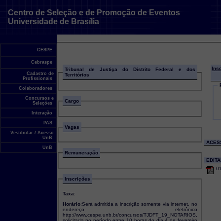
Centro de Seleção e de Promoção de Eventos
Universidade de Brasília
CESPE
Cebraspe
Ins
Tribunal de Justiça do Distrito Federal e dos
Cadastro de
Territórios
Profissionais
Colaboradores
Concursos e
Cargo
Seleções
Interação
PAS
Vagas
Vestibular / Acesso
UnB
ACES
UnB
Remuneração
EDIT
0
Inscrições
Taxa
:
Horário
:Será admitida a inscrição somente via internet, no
endereço eletrônico
http://www.cespe.unb.br/concursos/TJDFT_19_NOTARIOS,
solicitada no período entre 10 horas do dia 4 de fevereiro