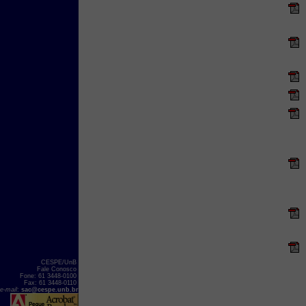
CESPE/UnB
Fale Conosco
Fone: 61 3448-0100
Fax: 61 3448-0110
e-mail
:
sac@cespe.unb.br