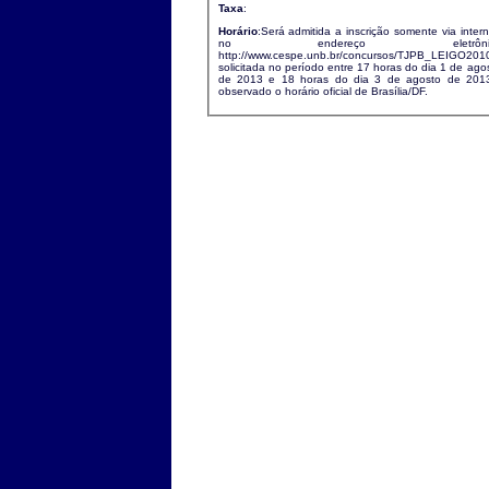
Taxa
:
Horário
:Será admitida a inscrição somente via intern
no endereço eletrônic
http://www.cespe.unb.br/concursos/TJPB_LEIGO201
solicitada no período entre 17 horas do dia 1 de ago
de 2013 e 18 horas do dia 3 de agosto de 2013 ,
observado o horário oficial de Brasília/DF.