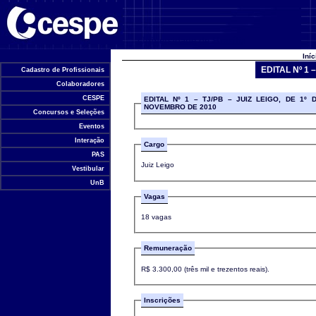
Universidade de Brasília
Iní
EDITAL Nº 1 
Cadastro de Profissionais
Colaboradores
CESPE
EDITAL Nº 1 – TJ/PB – JUIZ LEIGO, DE 1º 
NOVEMBRO DE 2010
Concursos e Seleções
Eventos
Interação
Cargo
PAS
Juiz Leigo
Vestibular
UnB
Vagas
18 vagas
Remuneração
R$ 3.300,00 (três mil e trezentos reais).
Inscrições