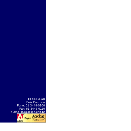
CESPE/UnB
Fale Conosco
Fone: 61 3448-0100
Fax: 61 3448-0110
e-mail
:
sac@cespe.unb.br