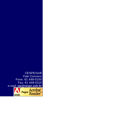
CESPE/UnB
Fale Conosco
Fone: 61 448-0100
Fax: 61 448-0110
e-mail
:
sac@cespe.unb.br