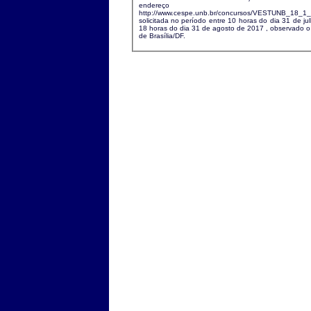
endereço eletrô
http://www.cespe.unb.br/concursos/VESTUNB_18_1
solicitada no período entre 10 horas do dia 31 de j
18 horas do dia 31 de agosto de 2017 , observado o horário oficial
de Brasília/DF.