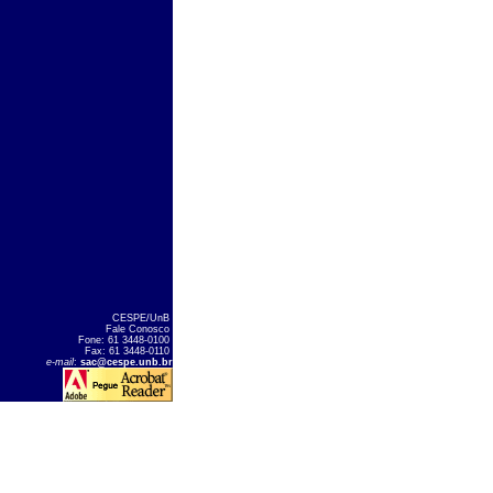
CESPE/UnB
Fale Conosco
Fone: 61 3448-0100
Fax: 61 3448-0110
e-mail
:
sac@cespe.unb.br