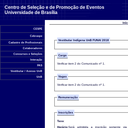
Centro de Seleção e de Promoção de Eventos
Universidade de Brasília
Iní
CESPE
Cebraspe
Vestibular Indígena UnB FUNAI 2018
Cadastro de Profissionais
Colaboradores
Concursos e Seleções
Cargo
Interação
Verificar item 2 do Comunicado nº 1.
PAS
Vestibular / Acesso UnB
Vagas
UnB
Verificar item 2 do Comunicado nº 1.
Remuneração
Inscrições
Taxa
:
Horário
:Será admitida a inscrição somente via 