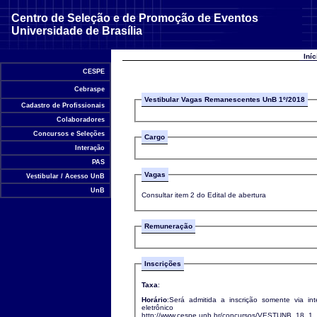
Centro de Seleção e de Promoção de Eventos
Universidade de Brasília
Iní
CESPE
Cebraspe
Vestibular Vagas Remanescentes UnB 1º/2018
Cadastro de Profissionais
Colaboradores
Concursos e Seleções
Cargo
Interação
PAS
Vagas
Vestibular / Acesso UnB
UnB
Consultar item 2 do Edital de abertura
Remuneração
Inscrições
Taxa
:
Horário
:Será admitida a inscrição somente via in
eletrônico
http://www.cespe.unb.br/concursos/VESTUNB_18