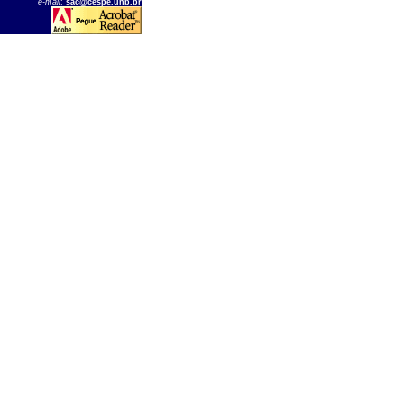
e-mail
:
sac@cespe.unb.br