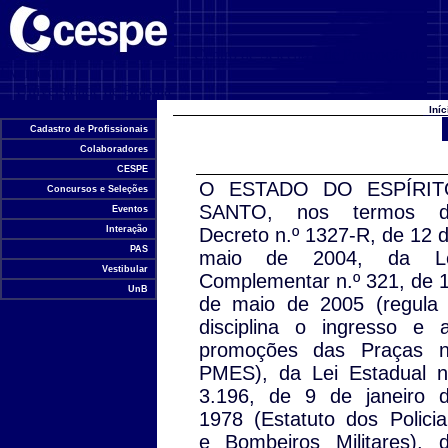
Centro de Seleção e de Promoção de
Eventos
Universidade de Brasília
Iní
Cadastro de Profissionais
Colaboradores
CESPE
O ESTADO DO ESPÍRIT
Concursos e Seleções
SANTO, nos termos d
Eventos
Interação
Decreto n.º 1327-R, de 12 
PAS
maio de 2004, da Le
Vestibular
Complementar n.º 321, de 
UnB
de maio de 2005 (regula
disciplina o ingresso e 
promoções das Praças 
PMES), da Lei Estadual n
3.196, de 9 de janeiro 
1978 (Estatuto dos Policia
e Bombeiros Militares), 