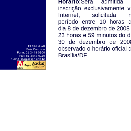
Horário
:Será admitida
inscrição exclusivamente v
Internet, solicitada 
período entre 10 horas 
dia 8 de dezembro de 2008
23 horas e 59 minutos do d
30 de dezembro de 200
CESPE/UnB
observado o horário oficial 
Fale Conosco
Fone: 61 3448-0100
Brasília/DF.
Fax: 61 3448-0110
e-mail
:
sac@cespe.unb.br