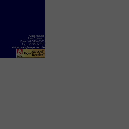
CESPE/UnB
Fale Conosco
Fone: 61 3448-0100
Fax: 61 3448-0110
e-mail
:
sac@cespe.unb.br