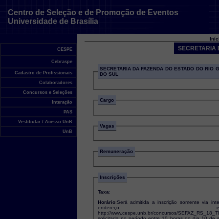
Centro de Seleção e de Promoção de Eventos
Universidade de Brasília
Iní
SECRETARIA 
CESPE
Cebraspe
SECRETARIA DA FAZENDA DO ESTADO DO RIO 
Cadastro de Profissionais
DO SUL
Colaboradores
Concursos e Seleções
Cargo
Interação
PAS
Vestibular / Acesso UnB
Vagas
UnB
Remuneração
Inscrições
Taxa
:
Horário
:Será admitida a inscrição somente via inte
endereço eletrôn
http://www.cespe.unb.br/concursos/SEFAZ_RS_18_
solicitada no período entre 10 horas do dia 10 de 