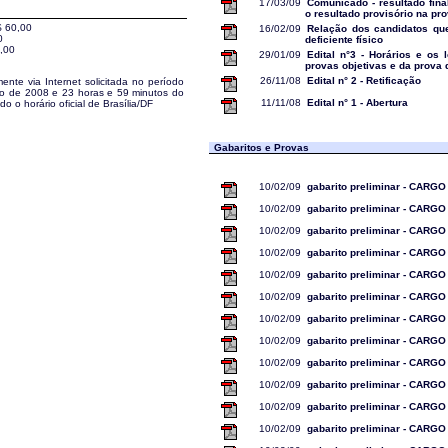
17/03/09
Comunicado - resultado fina
o resultado provisório na pr
R$ 60,00
16/02/09
Relação dos candidatos qu
0
deficiente físico
0,00
29/01/09
Edital n°3 - Horários e os 
provas objetivas e da prova 
26/11/08
Edital n° 2 - Retificação
ente via Internet solicitada no período
ro de 2008 e 23 horas e 59 minutos do
11/11/08
Edital n° 1 - Abertura
 o horário oficial de Brasília/DF
Gabaritos e Provas
10/02/09
gabarito preliminar - CARGO
10/02/09
gabarito preliminar - CARGO
10/02/09
gabarito preliminar - CARGO
10/02/09
gabarito preliminar - CARGO
10/02/09
gabarito preliminar - CARGO
10/02/09
gabarito preliminar - CARGO
10/02/09
gabarito preliminar - CARGO
10/02/09
gabarito preliminar - CARGO
10/02/09
gabarito preliminar - CARGO
10/02/09
gabarito preliminar - CARGO
10/02/09
gabarito preliminar - CARGO
10/02/09
gabarito preliminar - CARGO