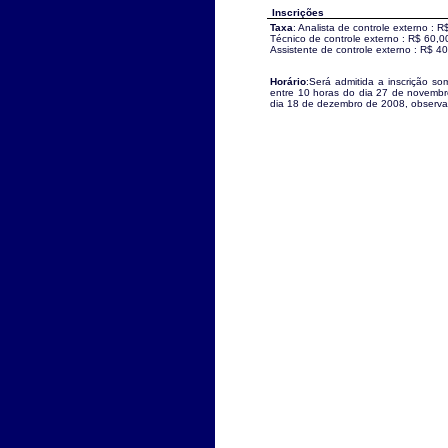
Inscrições
Taxa
: Analista de controle externo : 
Técnico de controle externo : R$ 60,0
Assistente de controle externo : R$ 4
Horário
:Será admitida a inscrição som
entre 10 horas do dia 27 de novemb
dia 18 de dezembro de 2008, observado