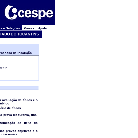
s e Seleções
Provas
Ajuda
STADO DO TOCANTINS
rocesso de Inscrição
mento,
a avaliação de títulos e o
público
ório de títulos
na prova discursiva, final
ão/Anulação de itens do
 nas provas objetivas e o
a discursiva