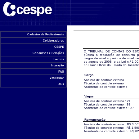
Centro de Seleção e de Promoção de Ev
Universidade de Brasília
Cadastro de Profissionais
Colaboradores
CESPE
O TRIBUNAL DE CONTAS DO ESTA
Concursos e Seleções
pública a realização de concurso 
cargos de nível superior e de nível m
Eventos
de agosto de 2008, e da Lei n.º 1.9
no Diário Oficial do Estado do Tocanti
Interação
PAS
Cargo
Vestibular
Analista de controle externo
Técnico de controle externo
UnB
Assistente de controle externo
Vagas
Analista de controle externo : 21
Técnico de controle externo : 38
Assistente de controle externo : 27
Remuneração
Analista de controle externo : R$ 3.0
Técnico de controle externo : R$ 1.50
Assistente de controle externo : R$ 8