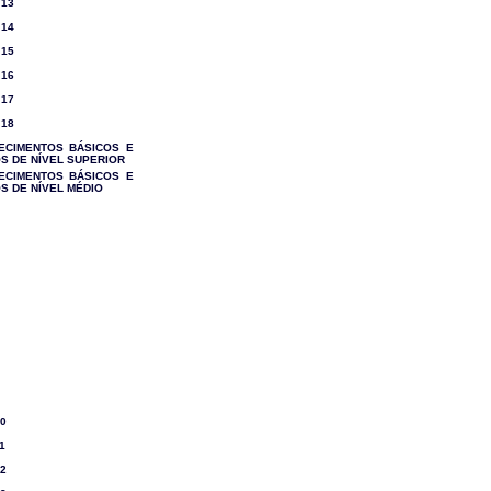
 13
 14
 15
 16
 17
 18
NHECIMENTOS BÁSICOS E
S DE NÍVEL SUPERIOR
NHECIMENTOS BÁSICOS E
S DE NÍVEL MÉDIO
10
1
12