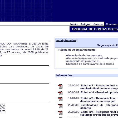
entos
Início
Antigos
Cursos
Concurso
TRIBUNAL DE CONTAS DO E
Inscrição
online
DO DO TOCANTINS (TCE/TO) torna
Segurança do P
público para provimento de vagas em
édio, nos termos da Lei n.º 1.818, de 23
Página de Acompanhamento
03, de 17 de março de 2008, publicadas
ns
Alteração de dados pessoais,
Alteração/reimpressão de dados de paga
Andamento do processo e
Obtenção do comprovante de inscrição
Informações
22/05/09
Edital n°7 - Resultado final n
resultado final no concurso 
06/05/09
Edital n° 6 - Resultado provis
14/04/09
Edital n°5 - Resultado final 
do concurso e convocação
23/03/09
Justificativas de alteraç
62,50
gabarito
0,00
28,75
20/03/09
Edital n°4 - Resultado final
resultado provisório na prov