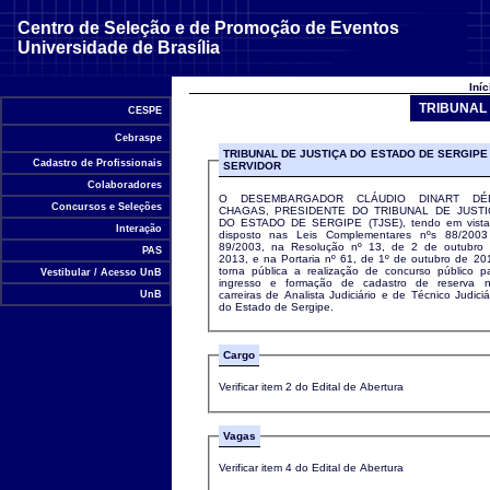
Centro de Seleção e de Promoção de Eventos
Universidade de Brasília
Iní
TRIBUNAL 
CESPE
Cebraspe
TRIBUNAL DE JUSTIÇA DO ESTADO DE SERGIPE
Cadastro de Profissionais
SERVIDOR
Colaboradores
O DESEMBARGADOR CLÁUDIO DINART DÉ
Concursos e Seleções
CHAGAS, PRESIDENTE DO TRIBUNAL DE JUSTI
DO ESTADO DE SERGIPE (TJSE), tendo em vista
Interação
disposto nas Leis Complementares nºs 88/200
89/2003, na Resolução nº 13, de 2 de outubro
PAS
2013, e na Portaria nº 61, de 1º de outubro de 20
torna pública a realização de concurso público p
Vestibular / Acesso UnB
ingresso e formação de cadastro de reserva 
carreiras de Analista Judiciário e de Técnico Judiciá
UnB
do Estado de Sergipe.
Cargo
Verificar item 2 do Edital de Abertura
Vagas
Verificar item 4 do Edital de Abertura