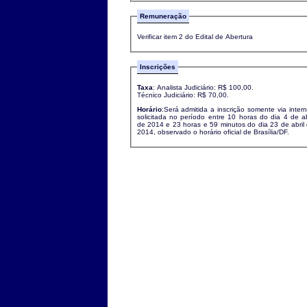
Remuneração
Verificar item 2 do Edital de Abertura
Inscrições
Taxa
: Analista Judiciário: R$ 100,00.
Técnico Judiciário: R$ 70,00.
Horário
:Será admitida a inscrição somente via intern
solicitada no período entre 10 horas do dia 4 de ab
de 2014 e 23 horas e 59 minutos do dia 23 de abril
2014, observado o horário oficial de Brasília/DF.