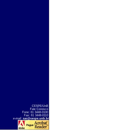
CESPE/UnB
Fale Conosco
Fone: 61 3448-0100
Fax: 61 3448-0110
e-mail
:
sac@cespe.unb.br