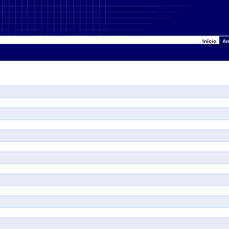
Início
An