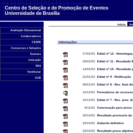
Centro de Seleção e de Promoção de Eventos
Universidade de Brasília
Início
An
Avaliação Educacional
Colaboradores
Informações
CESPE
Concursos e Seleções
27/02/03
Edital nº 12 - Homologa
Eventos
Interação
26/02/03
Edital nº 11 - Resultado 
PAS
14/02/03
Edital nº 10 - Resultado p
Vestibular
22/01/03
Edital nº 9 - Retificação
UnB
08/01/03
Edital nº 8 - Res. final 
10/12/02
Formulários de recursos
10/12/02
Edital nº 7 - Res. prov. 
8/11/02
Convocação para prova 
30/10/02
Resultado provisorio da 
18/10/02
Gabarito definitivo
18/10/02
Resultado prova objetiv