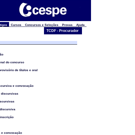
tigos
Cursos
Concursos e Seleções
Provas
Ajuda
TCDF - Procurador
ção
final do concurso
rovisório de títulos e oral
discursiva e convocação
 discursivas
discursivas
discursiva
inscrição
a e convocação