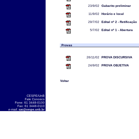
23/9/02
Gabarito preliminar
11/9/02
Horário e local
29/7/02
Edital nº 2 - Retificação
5/7/02
Edital nº 1 - Abertura
Provas
26/11/02
PROVA DISCURSIVA
24/9/02
PROVA OBJETIVA
Voltar
CESPE/UnB
Fale Conosco
Fone: 61 3448-0100
Fax: 61 3448-0110
e-mail
:
sac@cespe.unb.br