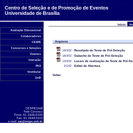
Centro de Seleção e de Promoção de Eventos
Universidade de Brasília
Início
An
Avaliação Educacional
Colaboradores
Arquivos
CESPE
Concursos e Seleções
Resultado do Teste de Pré-Seleção
19/3/02 -
Eventos
Gabarito do Teste de Pré-Seleção
18/3/02 -
Interação
Locais de realização do Teste de Pré-S
13/3/02 -
Edital de Abertura
PAS
2/1/02 -
Vestibular
Voltar
UnB
CESPE/UnB
Fale Conosco
Fone: 61 3448-0100
Fax: 61 3448-0110
e-mail
:
sac@cespe.unb.br