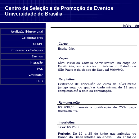
Centro de Seleção e de Promoção de Eventos
Universidade de Brasília
Início
An
Avaliação Educacional
Colaboradores
Cargo
CESPE
Escriturário.
Concursos e Seleções
Eventos
Vagas
Interação
Nível inicial da Carreira Administrativa, no cargo de
Escriturário, em agências do interior do Estado de
PAS
São Paulo e da cidade de Sapucaí Mirim/MG.
Vestibular
Requisitos
UnB
Certificado de conclusão de curso de nível médio
(antigo segundo grau) e idade mínima de 18 anos
completos até a data da contratação.
Remuneração
R$ 638,40 mensais e gratificação de 25%, paga
mensalmente.
Inscrições
Taxa
: R$ 25,00.
Período
: De 16 a 25 de junho nas agências do
Banco do Brasil listadas no Anexo II do edital de