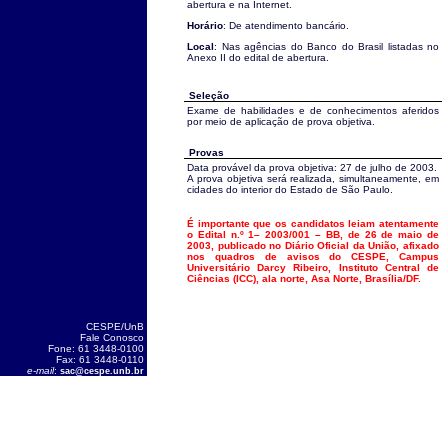
abertura e na Internet.
Horário
: De atendimento bancário.
Local
: Nas agências do Banco do Brasil listadas no
Anexo II do edital de abertura.
Seleção
Exame de habilidades e de conhecimentos aferidos
por meio de aplicação de prova objetiva.
Provas
Data provável da prova objetiva: 27 de julho de 2003.
A prova objetiva será realizada, simultaneamente, em
cidades do interior do Estado de São Paulo.
É importante que os candidatos leiam atentamente
o Edital n.º 1– 2003/001 – BB, de 26 de maio de
2003, publicado no Diário Oficial da União, afixado
nos quadros de avisos do CESPE, Campus
Universitário Darcy Ribeiro, Instituto Central de
Ciências (ICC), ala norte, Asa Norte, Brasília/DF.
CESPE/UnB
Fale Conosco
Fone: 61 3448-0100
Fax: 61 3448-0110
e-mail
:
sac@cespe.unb.br