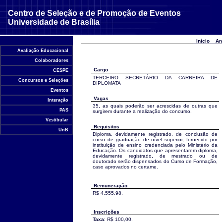
Centro de Seleção e de Promoção de Eventos
Universidade de Brasília
Início
An
Avaliação Educacional
Colaboradores
Cargo
CESPE
TERCEIRO SECRETÁRIO DA CARREIRA DE
Concursos e Seleções
DIPLOMATA
Eventos
Vagas
Interação
35, as quais poderão ser acrescidas de outras que
PAS
surgirem durante a realização do concurso.
Vestibular
Requisitos
UnB
Diploma, devidamente registrado, de conclusão de
curso de graduação de nível superior, fornecido por
instituição de ensino credenciada pelo Ministério da
Educação. Os candidatos que apresentarem diploma,
devidamente registrado, de mestrado ou de
doutorado serão dispensados do Curso de Formação,
caso aprovados no certame.
Remuneração
R$ 4.555,98.
Inscrições
Taxa
: R$ 100,00.