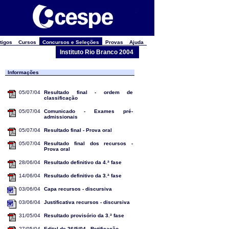
tigos
Cursos
Concursos e Seleções
Provas
Ajuda
Instituto Rio Branco 2004
Informações
05/07/04
Resultado final - ordem de
classificação
05/07/04
Comunicado - Exames pré-
admissionais
05/07/04
Resultado final - Prova oral
05/07/04
Resultado final dos recursos -
Prova oral
28/06/04
Resultado definitivo da 4.ª fase
14/06/04
Resultado definitivo da 3.ª fase
03/06/04
Capa recursos - discursiva
03/06/04
Justificativa recursos - discursiva
31/05/04
Resultado provisório da 3.ª fase
27/05/04
Edital de 26/5/04 - Retificação