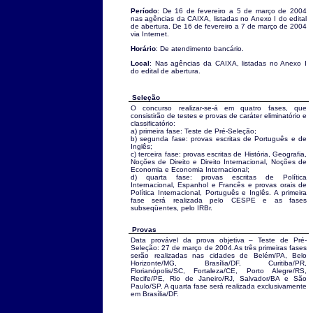
Período
: De 16 de fevereiro a 5 de março de 2004
nas agências da CAIXA, listadas no Anexo I do edital
de abertura. De 16 de fevereiro a 7 de março de 2004
via Internet.
Horário
: De atendimento bancário.
Local
: Nas agências da CAIXA, listadas no Anexo I
do edital de abertura.
Seleção
O concurso realizar-se-á em quatro fases, que
consistirão de testes e provas de caráter eliminatório e
classificatório:
a) primeira fase: Teste de Pré-Seleção;
b) segunda fase: provas escritas de Português e de
Inglês;
c) terceira fase: provas escritas de História, Geografia,
Noções de Direito e Direito Internacional, Noções de
Economia e Economia Internacional;
d) quarta fase: provas escritas de Política
Internacional, Espanhol e Francês e provas orais de
Política Internacional, Português e Inglês. A primeira
fase será realizada pelo CESPE e as fases
subseqüentes, pelo IRBr.
Provas
Data provável da prova objetiva – Teste de Pré-
Seleção: 27 de março de 2004.As três primeiras fases
serão realizadas nas cidades de Belém/PA, Belo
Horizonte/MG, Brasília/DF, Curitiba/PR,
Florianópolis/SC, Fortaleza/CE, Porto Alegre/RS,
Recife/PE, Rio de Janeiro/RJ, Salvador/BA e São
Paulo/SP. A quarta fase será realizada exclusivamente
em Brasília/DF.