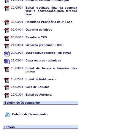
12/05/04
Edital resultado final da segunda
fase e convocação para terceira
fase
30/04/04
Resultado Provisório da 2ª Fase
07/04/04
Gabarito definitivo
06/04/04
Resultado TPS
21/03/04
Gabarito preliminar - TPS
22/03/04
Justificativa recurso - objetivas
22/03/04
Capa recurso - objetivas
10/03/04
Edital de locais e horários das
provas
16/02/04
Edital de Retificação
16/02/04
Guia de Estudos
26/01/04
Edital de Abertura
Boletim de Desempenho
Boletim de Desempenho
Provas