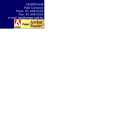
CESPE/UnB
Fale Conosco
Fone: 61 448-0100
Fax: 61 448-0110
e-mail
:
sac@cespe.unb.br