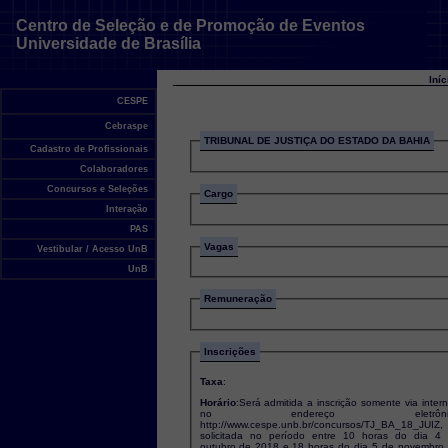
Centro de Seleção e de Promoção de Eventos
Universidade de Brasília
Iní
CESPE
Cebraspe
TRIBUNAL DE JUSTIÇA DO ESTADO DA BAHIA
Cadastro de Profissionais
Colaboradores
Concursos e Seleções
Cargo
Interação
PAS
Vagas
Vestibular / Acesso UnB
UnB
Remuneração
Inscrições
Taxa
:
Horário
:Será admitida a inscrição somente via intern
no endereço eletrônic
http://www.cespe.unb.br/concursos/TJ_BA_18_JUIZ,
solicitada no período entre 10 horas do dia 4
outubro de 2018 e 18 horas do dia 5 de novembro de