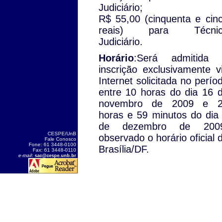
Judiciário;
R$ 55,00 (cinquenta e cin
reais) para Técnic
Judiciário.
Horário
:Será admitida
inscrição exclusivamente v
Internet solicitada no perío
entre 10 horas do dia 16 
novembro de 2009 e 
horas e 59 minutos do dia
de dezembro de 2009
CESPE/UnB
observado o horário oficial 
Fale Conosco
Fone: 61 3448-0100
Brasília/DF.
Fax: 61 3448-0110
e-mail
:
sac@cespe.unb.br