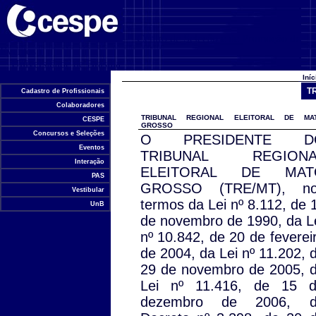
Centro de Seleção e de Promoção de
Eventos
Universidade de Brasília
Iní
TR
Cadastro de Profissionais
Colaboradores
TRIBUNAL REGIONAL ELEITORAL DE MA
CESPE
GROSSO
Concursos e Seleções
O PRESIDENTE D
Eventos
TRIBUNAL REGIONA
Interação
ELEITORAL DE MAT
PAS
GROSSO (TRE/MT), no
Vestibular
termos da Lei nº 8.112, de 
UnB
de novembro de 1990, da L
nº 10.842, de 20 de feverei
de 2004, da Lei nº 11.202, 
29 de novembro de 2005, 
Lei nº 11.416, de 15 
dezembro de 2006, d