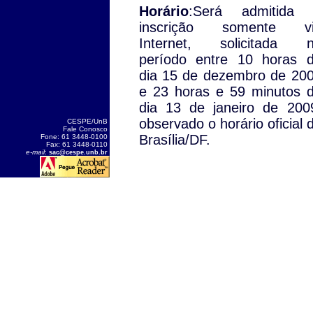
Horário
:Será admitida
inscrição somente v
Internet, solicitada 
período entre 10 horas 
dia 15 de dezembro de 20
e 23 horas e 59 minutos 
dia 13 de janeiro de 200
observado o horário oficial 
CESPE/UnB
Fale Conosco
Brasília/DF.
Fone: 61 3448-0100
Fax: 61 3448-0110
e-mail
:
sac@cespe.unb.br