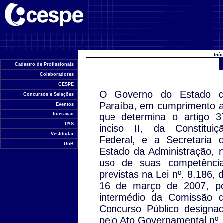
Centro de Seleção e de Promoção de
Eventos
Universidade de Brasília
Iní
Cadastro de Profissionais
Colaboradores
CESPE
O Governo do Estado 
Concursos e Seleções
Paraíba, em cumprimento 
Eventos
Interação
que determina o artigo 3
PAS
inciso II, da Constituiç
Vestibular
Federal, e a Secretaria 
UnB
Estado da Administração, 
uso de suas competênci
previstas na Lei nº. 8.186, 
16 de março de 2007, p
intermédio da Comissão 
Concurso Público designa
pelo Ato Governamental nº.