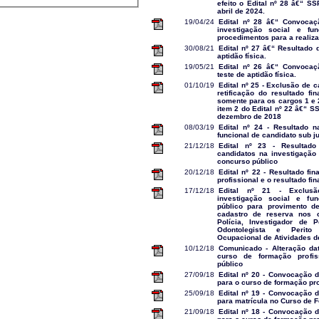
efeito o Edital nº 28 â€“ S
abril de 2024.
19/04/24
Edital nº 28 â€“ Convocaç
investigação social e f
procedimentos para a realiza
30/08/21
Edital nº 27 â€“ Resultado 
aptidão física.
19/05/21
Edital nº 26 â€“ Convocaç
teste de aptidão física.
01/10/19
Edital nº 25 - Exclusão de c
retificação do resultado fi
somente para os cargos 1 e 
item 2 do Edital nº 22 â€“ 
dezembro de 2018
08/03/19
Edital nº 24 - Resultado n
funcional de candidato sub j
21/12/18
Edital nº 23 - Resultado
candidatos na investigação 
concurso público
20/12/18
Edital nº 22 - Resultado fi
profissional e o resultado fi
17/12/18
Edital nº 21 - Exclusã
investigação social e fu
público para provimento d
cadastro de reserva nos 
Polícia, Investigador de P
Odontolegista e Perito
Ocupacional de Atividades de
10/12/18
Comunicado - Alteração dat
curso de formação profi
público
27/09/18
Edital nº 20 - Convocação d
para o curso de formação pro
25/09/18
Edital nº 19 - Convocação d
para matrícula no Curso de 
21/09/18
Edital nº 18 - Convocação d