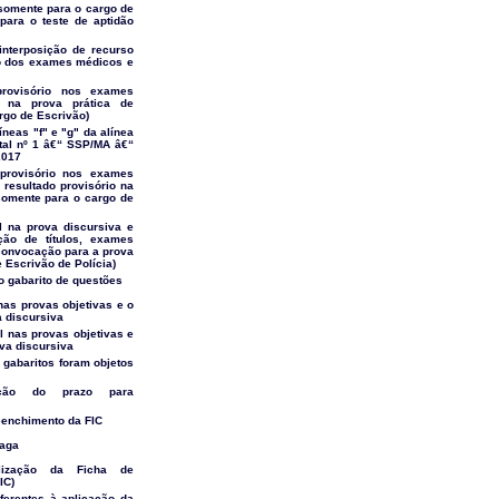
(somente para o cargo de
para o teste de aptidão
interposição de recurso
io dos exames médicos e
provisório nos exames
e na prova prática de
rgo de Escrivão)
íneas "f" e "g" da alínea
tal nº 1 â€“ SSP/MA â€“
2017
provisório nos exames
 resultado provisório na
(somente para o cargo de
al na prova discursiva e
ão de títulos, exames
 convocação para a prova
e Escrivão de Polícia)
do gabarito de questões
 nas provas objetivas e o
a discursiva
l nas provas objetivas e
ova discursiva
gabaritos foram objetos
ação do prazo para
eenchimento da FIC
vaga
ilização da Ficha de
IC)
eferentes à aplicação da