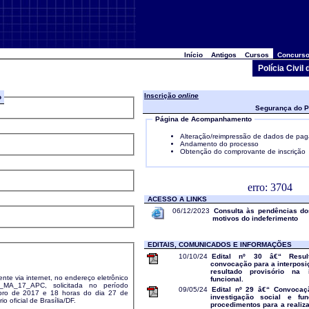
Início
Antigos
Cursos
Concurso
Polícia Civi
Inscrição
online
o
Segurança do P
Página de Acompanhamento
Alteração/reimpressão de dados de pa
Andamento do processo
Obtenção do comprovante de inscrição
erro: 3704
ACESSO A LINKS
06/12/2023
Consulta às pendências d
motivos do indeferimento
EDITAIS, COMUNICADOS E INFORMAÇÕES
10/10/24
Edital nº 30 â€“ Resul
convocação para a interposi
resultado provisório na 
ente via internet, no endereço eletrônico
funcional.
solicitada no período
09/05/24
Edital nº 29 â€“ Convocaç
2017 e 18 horas do dia 27 de
investigação social e f
rário oficial de Brasília/DF.
procedimentos para a realiz