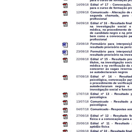
para o curso de formação pro
14/09/18
Edital nº 17 - Convocaçã
para o curso de formação pro
12/09/18
Comunicado - Alteração de
segunda chamada, para 
profissional
04/09/18
Edital nº 16 - Resultado fina
na investigação social e 
médica, no procedimento de 
de candidato negro e na pri
bem como a convocação par
profissional
23/08/18
Formulário para interposi
resultado provisório na perí
23/08/18
Formulário para interposi
resultado provisório na inve
22/08/18
Edital nº 15 - Resultado pr
títulos, na investigação soci
médica e na verificação da 
concorrer às vagas reserva
se autodeclararam negros
07/08/18
Edital nº 14 - Resultad
psicológica, convocação par
o procedimento de verificaç
autodeclararam negros e
investigação social e funcio
17/07/18
Edital nº 13 - Resultado 
psicológica
13/07/18
Comunicado - Resultado p
psicológica
04/07/18
Comunicado - Respostas aos
27/06/18
Edital nº 12 - Resultado fi
física e a convocação para a
20/06/18
Edital nº 11 - Resultado 
aptidão física
12/06/18
Edital nº 10 - Resultado fi