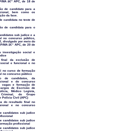
SP/MA â€“ APC, de 18 de
ão de candidato para a
uncional, bem como os
ção da fase.
de candidata no teste de
ão de candidata para o
andidatos sub judice e a
nal no concurso público,
2, divulgado por meio do
SSP/MA â€“ APC, de 20 de
a investigação social e
udice
 final da exclusão de
social e funcional e no
nal no curso de formação
nal no concurso público
o de candidatos, da
ncional e do concurso
e vagas e formação de
cargos de Escrivão de
olícia, Médico Legista,
 Criminal, do Grupo
 Polícia Civil (APC)
a do resultado final no
ssional e no concurso
e candidatos sub judice
fissional
e candidatos sub judice
Formação profissional
e candidatos sub judice