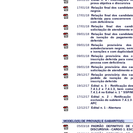
prova objetiva e discursiva
17/01/18
Relação final dos candidato
negros
17/01/18
Relação final dos candidato
deferida para concorrerem
com deficiência
17/01/18
Relação final dos cand
solicitação de atendimento e
09/01/18
Relação final dos candidat
de isenção do pagamento
deferido
09/01/18
Relação provisória do
autodeclararam negros, sem
e isenções e com duplicidad
09/01/18
Relação provisória dos c
inscrição deferida para con
pessoa com deficiência
09/01/18
Relação provisória dos ca
solicitação de atendimento e
28/12/17
Relação provisória dos ca
pedido de isenção do p
inscrição deferido
19/12/17
Edital n. 3 - Retificação dos
7.4.1.2 e 7.4.1.3, bem com
7.4.1.4 no Edital n. 1 ° SSP/
17/12/17
Edital n. 2 - Retificaçã
exclusão do subitem 7.4.1.3 
APC
12/12/17
Edital n. 1 - Abertura
MODELO(S) DE PROVA(S) E GABARITO(S)
05/03/18
PADRÃO DEFINITIVO DE
DISCURSIVA - CARGO 1: ES