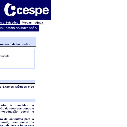
s e Seleções
Provas
Ajuda
l do Estado do Maranhão
rocesso de Inscrição
gamento
os Exames Médicos e/ou
tado de candidato e
ção de recursos contra o
investigação social e
ão de candidato para a
uncional, bem como os
ação da fase e torna sem