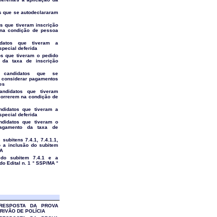
s que se autodeclararam
s que tiveram inscrição
 na condição de pessoa
idatos que tiveram a
special deferida
os que tiveram o pedido
 da taxa de inscrição
s candidatos que se
 considerar pagamentos
es
andidatos que tiveram
correrem na condição de
ndidatos que tiveram a
special deferida
ndidatos que tiveram o
agamento da taxa de
 subitens 7.4.1, 7.4.1.1,
o a inclusão do subitem
MA
o do subitem 7.4.1 e a
do Edital n. 1 ° SSP/MA °
 RESPOSTA DA PROVA
CRIVÃO DE POLÍCIA