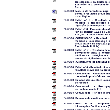
toxicológico e da digitação 
Escrivão), e a convocação 
física
24/05/18
Modelo de formulário para 
contra o resultado provisór
toxicológico
23/05/18
Edital nº 9 - Resultado 
médicos e toxicológico 
digitação (somente para o ca
22/05/18
Edital nº 8 - Exclusão das al
"d" do subitem 13.14 do Edi
APC, de 12 de dezembro de 
07/05/18
COMUNICADO - Resultado 
médicos e toxicológicos e o
prova prática de digitação 
Escrivão de Polícia)
02/04/18
Edital nº 7 - Resultado fin
convocação para a avaliaç
médicos e toxicológico, e a
prática de digitação (soment
09/03/18
Justificativas de alteração 
02/03/18
Edital nº 6 - Resultado final
resultado provisório na prov
26/02/18
Comunicado - Resultado fina
o resultado provisório na pr
05/02/18
Relação das questões cujos 
de recurso
01/02/18
Comunicado - Prorrog
preenchimento da FIC
26/01/18
Comunicado - Período de pr
24/01/18
Demanda de candidato por 
23/01/18
Edital n. 5 - Disponib
Informações Confidenciais (F
18/01/18
Edital n. 4 - Informações r