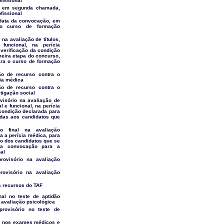
fissional
o, em segunda chamada,
fissional
 data da convocação, em
o curso de formação
l na avaliação de títulos,
funcional, na perícia
verificação da condição
meira etapa do concurso,
a o curso de formação
ção de recurso contra o
cia médica
ção de recurso contra o
stigação social
ovisório na avaliação de
al e funcional, na perícia
condição declarada para
das aos candidatos que
o final na avaliação
a a perícia médica, para
ão dos candidatos que se
 a convocação para a
nal
provisório na avaliação
rovisório na avaliação
 recursos do TAF
nal no teste de aptidão
 avaliação psicológica
provisório no teste de
nal nos exames médicos e