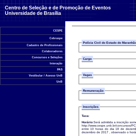
Centro de Seleção e de Promoção de Eventos
Universidade de Brasília
CESPE
Cebraspe
Polícia Civil do Estado do Maranhã
Cadastro de Profissionais
Colaboradores
Concursos e Seleções
Cargo
Interação
PAS
Vagas
Vestibular / Acesso UnB
UnB
Remuneração
Inscrições
Taxa
:
Horário
:Será admitida a inscrição som
http://www.cespe.unb.br/concursos/PC_MA_17_APC, 
entre 10 horas do dia 18 de dezembro de 
dezembro de 2017 , observado o ho