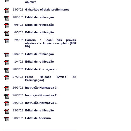
objetiva
13/5/02
Gabaritos oficiais preliminares
10/5/02
Edital de retificação
9/5/02
Edital de retificação
6/5/02
Edital de retificação
2/5/02
Horário e local das provas
objetivas - Arquivo completo (186
Kb)
26/4/02
Edital de retificação
1/4/02
Edital de retificação
28/3/02
Edital de Prorrogação
27/3/02
Press Release (Aviso de
Prorrogação)
26/3/02
Instrução Normativa 3
26/3/02
Instrução Normativa 2
26/3/02
Instrução Normativa 1
13/3/02
Edital de retificação
28/2/02
Edital de Abertura