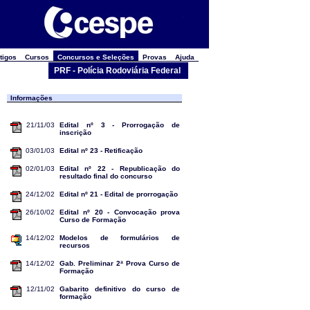
tigos
Cursos
Concursos e Seleções
Provas
Ajuda
PRF - Polícia Rodoviária Federal
Informações
21/11/03
Edital nº 3 - Prorrogação de
inscrição
03/01/03
Edital nº 23 - Retificação
02/01/03
Edital nº 22 - Republicação do
resultado final do concurso
24/12/02
Edital nº 21 - Edital de prorrogação
26/10/02
Edital nº 20 - Convocação prova
Curso de Formação
14/12/02
Modelos de formulários de
recursos
14/12/02
Gab. Preliminar 2ª Prova Curso de
Formação
12/11/02
Gabarito definitivo do curso de
formação